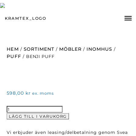
HEM
SORTIMENT
MÖBLER
INOMHUS
/
/
/
/
PUFF
/ BENJI PUFF
598,00
kr
ex. moms
Benji
Puff
LÄGG TILL I VARUKORG
mängd
Vi erbjuder även leasing/delbetalning genom Svea