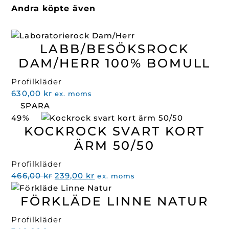
Andra köpte även
LABB/BESÖKSROCK
DAM/HERR 100% BOMULL
Profilkläder
630,00
kr
ex. moms
SPARA
49%
KOCKROCK SVART KORT
ÄRM 50/50
Profilkläder
Det
Det
466,00
kr
239,00
kr
ex. moms
ursprungliga
nuvarande
FÖRKLÄDE LINNE NATUR
priset
priset
var:
är:
Profilkläder
466,00 kr.
239,00 kr.