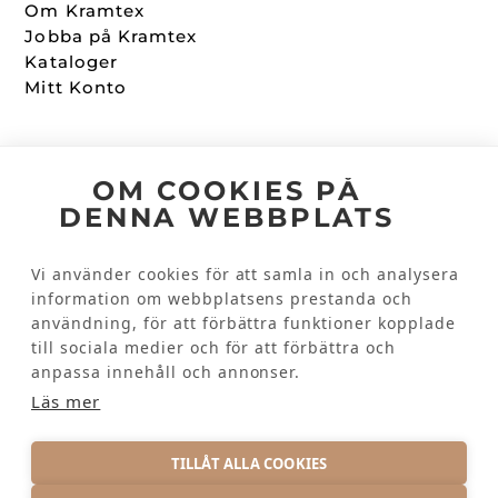
Om Kramtex
Jobba på Kramtex
Kataloger
Mitt Konto
Följ oss
OM COOKIES PÅ
DENNA WEBBPLATS
Facebook
Instagram
Vi använder cookies för att samla in och analysera
information om webbplatsens prestanda och
användning, för att förbättra funktioner kopplade
Kundinformation
till sociala medier och för att förbättra och
Kontakta oss
anpassa innehåll och annonser.
Vanliga frågor
Läs mer
TILLÅT ALLA COOKIES