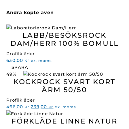
Andra köpte även
LABB/BESÖKSROCK
DAM/HERR 100% BOMULL
Profilkläder
630,00
kr
ex. moms
SPARA
49%
KOCKROCK SVART KORT
ÄRM 50/50
Profilkläder
Det
Det
466,00
kr
239,00
kr
ex. moms
ursprungliga
nuvarande
FÖRKLÄDE LINNE NATUR
priset
priset
var:
är: