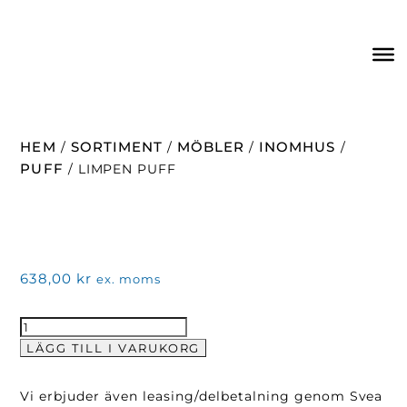
HEM
SORTIMENT
MÖBLER
INOMHUS
/
/
/
/
PUFF
/ LIMPEN PUFF
638,00
kr
ex. moms
Limpen
Puff
LÄGG TILL I VARUKORG
mängd
Vi erbjuder även leasing/delbetalning genom Svea