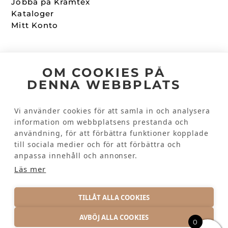
Jobba på Kramtex
Kataloger
Mitt Konto
Följ oss
OM COOKIES PÅ
DENNA WEBBPLATS
Facebook
Instagram
Vi använder cookies för att samla in och analysera
information om webbplatsens prestanda och
användning, för att förbättra funktioner kopplade
Kundinformation
till sociala medier och för att förbättra och
Kontakta oss
anpassa innehåll och annonser.
Vanliga frågor
Läs mer
TILLÅT ALLA COOKIES
AVBÖJ ALLA COOKIES
0
INTEGRITETSPOLICY