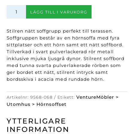
Penh
LÄGG TILL I VARUKORG
Hörnsoffgrupp
mängd
Stilren nätt soffgrupp perfekt till terassen.
Soffgruppen består av en hörnsoffa med fyra
sittplatser och ett hörn samt ett nätt soffbord.
Tillverkad i svart pulverlackerad rör metall
inklusive mjuka ljusgrå dynor. Stilrent soffbord
med tunna svarta pulverlakerade rörben som
ger bordet ett nätt, stilrent intryck samt
bordsskiva i acacia med rundade hörn.
VentureMöbler >
Artikelnr:
9568-068
Etikett:
Utomhus > Hörnsoffset
YTTERLIGARE
INFORMATION