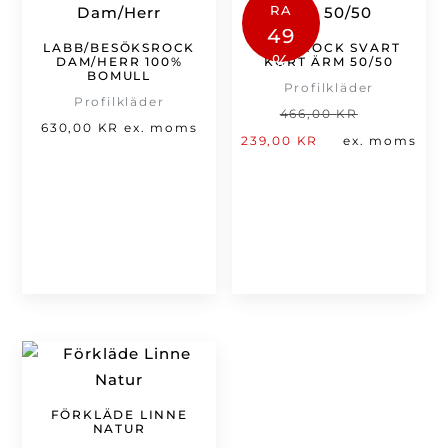
RA
49
LABB/BESÖKSROCK
KOCKROCK SVART
%
DAM/HERR 100%
KORT ÄRM 50/50
BOMULL
Profilkläder
Profilkläder
Det
466,00
KR
630,00
KR
ex. moms
Det
ursprung
239,00
KR
ex. moms
nuvarande
priset
priset
var:
är:
466,00 kr
239,00 kr.
FÖRKLÄDE LINNE
NATUR