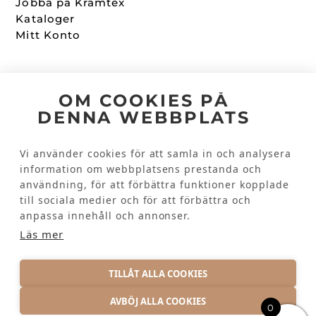
Jobba på Kramtex
Kataloger
Mitt Konto
Följ oss
OM COOKIES PÅ
DENNA WEBBPLATS
Facebook
Instagram
Vi använder cookies för att samla in och analysera
information om webbplatsens prestanda och
användning, för att förbättra funktioner kopplade
Kundinformation
till sociala medier och för att förbättra och
Kontakta oss
anpassa innehåll och annonser.
Vanliga frågor
Läs mer
TILLÅT ALLA COOKIES
AVBÖJ ALLA COOKIES
0
INTEGRITETSPOLICY