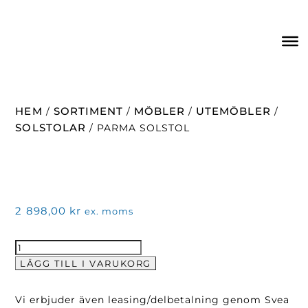
HEM
SORTIMENT
MÖBLER
UTEMÖBLER
/
/
/
/
SOLSTOLAR
/ PARMA SOLSTOL
2 898,00
kr
ex. moms
Parma
Solstol
LÄGG TILL I VARUKORG
mängd
Vi erbjuder även leasing/delbetalning genom Svea