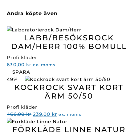
Andra köpte även
LABB/BESÖKSROCK
DAM/HERR 100% BOMULL
Profilkläder
630,00
kr
ex. moms
SPARA
49%
KOCKROCK SVART KORT
ÄRM 50/50
Profilkläder
Det
Det
466,00
kr
239,00
kr
ex. moms
ursprungliga
nuvarande
FÖRKLÄDE LINNE NATUR
priset
priset
var:
är: