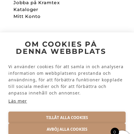
Jobba på Kramtex
Kataloger
Mitt Konto
Följ oss
OM COOKIES PÅ
DENNA WEBBPLATS
Facebook
Instagram
Vi använder cookies för att samla in och analysera
information om webbplatsens prestanda och
användning, för att förbättra funktioner kopplade
Kundinformation
till sociala medier och för att förbättra och
Kontakta oss
anpassa innehåll och annonser.
Vanliga frågor
Läs mer
TILLÅT ALLA COOKIES
AVBÖJ ALLA COOKIES
0
INTEGRITETSPOLICY