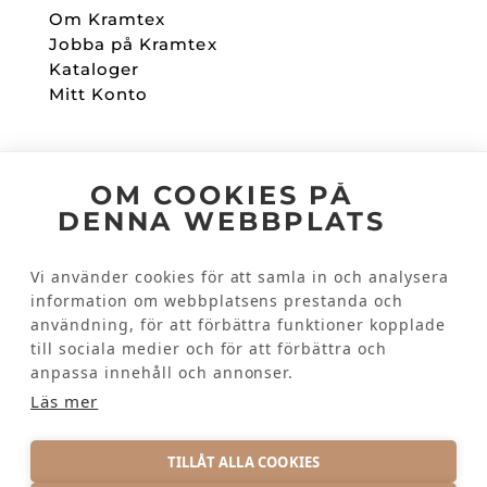
Om Kramtex
Jobba på Kramtex
Kataloger
Mitt Konto
Följ oss
OM COOKIES PÅ
DENNA WEBBPLATS
Facebook
Instagram
Vi använder cookies för att samla in och analysera
information om webbplatsens prestanda och
användning, för att förbättra funktioner kopplade
Kundinformation
till sociala medier och för att förbättra och
Kontakta oss
anpassa innehåll och annonser.
Vanliga frågor
Läs mer
TILLÅT ALLA COOKIES