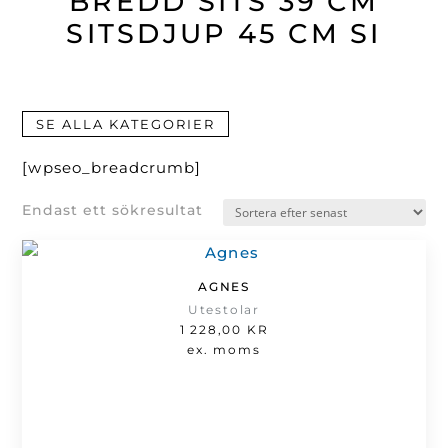
BREDD SITS 39 CM
SITSDJUP 45 CM SI
SE ALLA KATEGORIER
[wpseo_breadcrumb]
Endast ett sökresultat
AGNES
Utestolar
1 228,00
KR
ex. moms