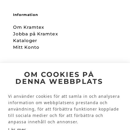
Information
Om Kramtex
Jobba på Kramtex
Kataloger
Mitt Konto
Följ oss
OM COOKIES PÅ
DENNA WEBBPLATS
Facebook
Instagram
Vi använder cookies för att samla in och analysera
information om webbplatsens prestanda och
Kundinformation
användning, för att förbättra funktioner kopplade
till sociala medier och för att förbättra och
Kontakta oss
anpassa innehåll och annonser.
Vanliga frågor
Läs mer