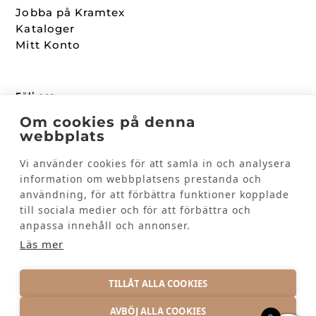
Jobba på Kramtex
Kataloger
Mitt Konto
Följ oss
Om cookies på denna
Facebook
webbplats
Instagram
Vi använder cookies för att samla in och analysera
information om webbplatsens prestanda och
användning, för att förbättra funktioner kopplade
Kundinformation
till sociala medier och för att förbättra och
Kontakta oss
anpassa innehåll och annonser.
Vanliga frågor
Läs mer
TILLÅT ALLA COOKIES
AVBÖJ ALLA COOKIES