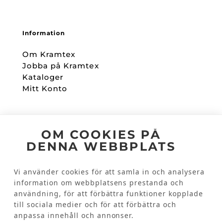
Information
Om Kramtex
Jobba på Kramtex
Kataloger
Mitt Konto
Följ oss
OM COOKIES PÅ
DENNA WEBBPLATS
Facebook
Instagram
Vi använder cookies för att samla in och analysera
information om webbplatsens prestanda och
användning, för att förbättra funktioner kopplade
Kundinformation
till sociala medier och för att förbättra och
Kontakta oss
anpassa innehåll och annonser.