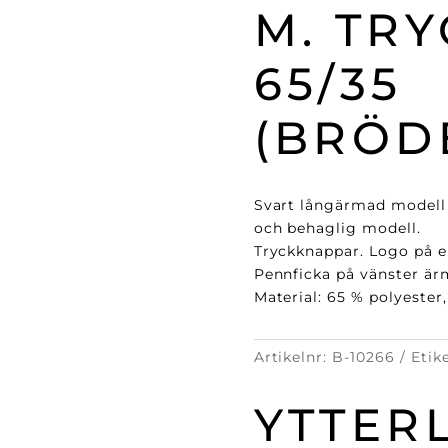
M. TR
65/35
(BRÖD
Svart långärmad modell 
och behaglig modell.
Tryckknappar. Logo på e
Pennficka på vänster är
Material: 65 % polyester
Artikelnr:
B-10266
Etik
YTTER