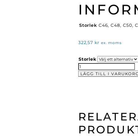
INFOR
Storlek
C46, C48, C50, C
322,57
kr
ex. moms
Storlek
Kockrock
svart
LÄGG TILL I VARUKOR
m.
tryckknapp
65/35
(Brödernas)
mängd
RELATE
PRODUK