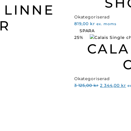
SH
 LINNE
Okategoriserad
R
819,00
kr
ex. moms
SPARA
25%
CALA
Okategoriserad
Det
D
3 125,00
kr
2 344,00
kr
e
ursprungliga
n
priset
pr
var:
är
3
2
125,00 kr.
34