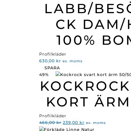
LABB/BES
CK DAM/
100% BO
Profilkläder
630,00
kr
ex. moms
SPARA
49%
KOCKROCK
KORT ÄRM
Profilkläder
Det
Det
466,00
kr
239,00
kr
ex. moms
ursprungliga
nuvarande