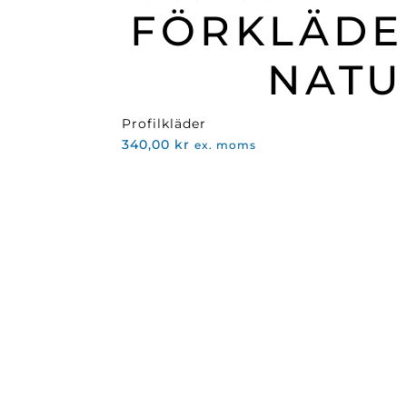
FÖRKLÄDE
priset
priset
var:
är:
466,00 kr.
239,00 kr.
NATU
Profilkläder
340,00
kr
ex. moms