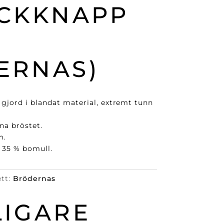
YCKKNAPP
ERNAS)
gjord i blandat material, extremt tunn
na bröstet.
m.
, 35 % bomull.
ett:
Brödernas
LIGARE