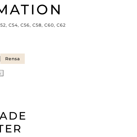
MATION
52, C54, C56, C58, C60, C62
Rensa
G
RADE
TER