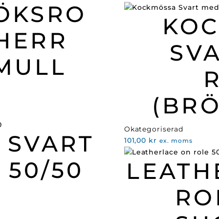
ÖKSRO
KO
HERR
SV
MULL
(BR
Okategoriserad
 SVART
101,00
kr
ex. moms
 50/50
LEATH
RO