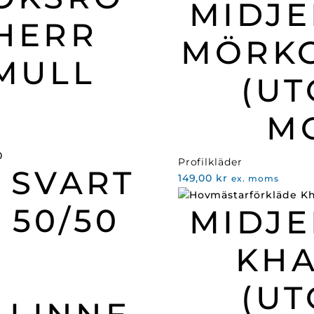
MIDJ
HERR
MÖRK
MULL
(U
M
Profilkläder
 SVART
149,00
kr
ex. moms
 50/50
MIDJ
KHA
(U