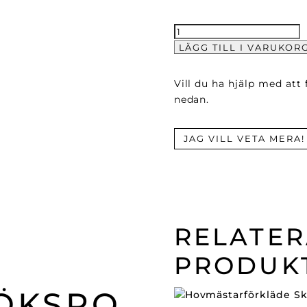
Polyester
fluga
LÄGG TILL I VARUKOR
mängd
Vill du ha hjälp med att
nedan.
JAG VILL VETA MERA!
RELATE
PRODUK
ÖKSRO