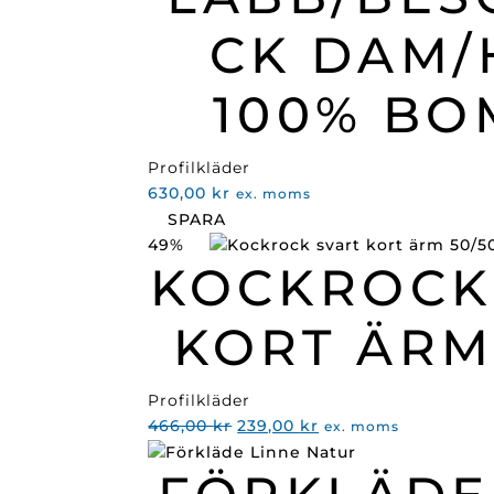
CK DAM/
100% BO
Profilkläder
630,00
kr
ex. moms
SPARA
49%
KOCKROCK
KORT ÄRM
Profilkläder
Det
Det
466,00
kr
239,00
kr
ex. moms
ursprungliga
nuvarande
priset
priset