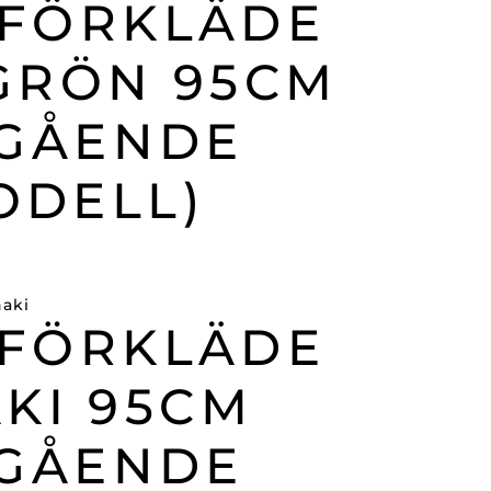
EFÖRKLÄDE
GRÖN 95CM
TGÅENDE
ODELL)
EFÖRKLÄDE
KI 95CM
TGÅENDE