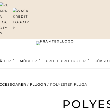
ning
LÄDER
MÖBLER
PROFILPRODUKTER
KÖKSU
CCESSOARER
/
FLUGOR
/ POLYESTER FLUGA
POLYE