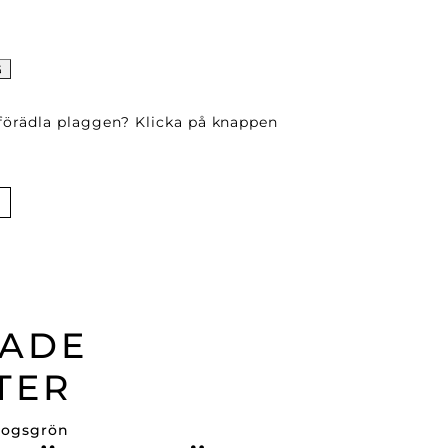
G
 förädla plaggen? Klicka på knappen
RADE
TER