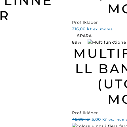
 LINNE
M
R
Profilkläder
216,00
kr
ex. moms
SPARA
89%
MULTI
LL B
(U
M
Profilkläder
Det
Det
45,00
kr
5,00
kr
ex. mom
ursprungliga
nuvaran
Finns i flera fär