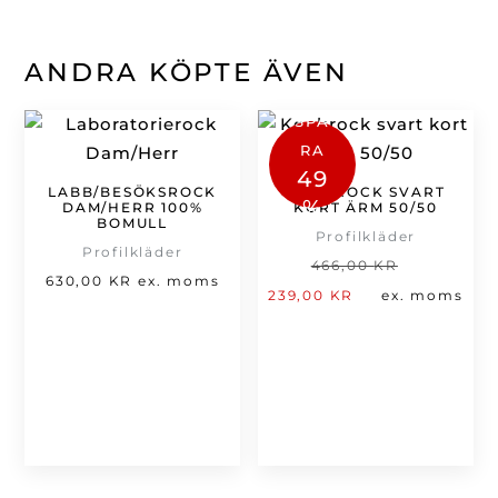
ANDRA KÖPTE ÄVEN
SPA
RA
49
LABB/BESÖKSROCK
KOCKROCK SVART
%
DAM/HERR 100%
KORT ÄRM 50/50
BOMULL
Profilkläder
Profilkläder
Det
466,00
KR
630,00
KR
ex. moms
Det
ursprung
239,00
KR
ex. moms
nuvarande
priset
priset
var:
är:
466,00 kr
239,00 kr.