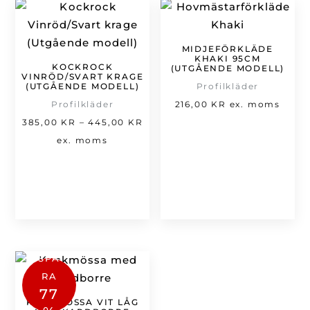
MIDJEFÖRKLÄDE
KHAKI 95CM
KOCKROCK
(UTGÅENDE MODELL)
VINRÖD/SVART KRAGE
(UTGÅENDE MODELL)
Profilkläder
Profilkläder
216,00
KR
ex. moms
Prisintervall:
385,00
KR
–
445,00
KR
385,00 kr
ex. moms
till
445,00 kr
SPA
RA
77
KOCKMÖSSA VIT LÅG