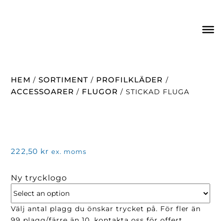
HEM
SORTIMENT
PROFILKLÄDER
/
/
/
ACCESSOARER
FLUGOR
/
/ STICKAD FLUGA
222,50
kr
ex. moms
Ny trycklogo
Välj antal plagg du önskar trycket på. För fler än
99 plagg/färre än 10, kontakta oss för offert.