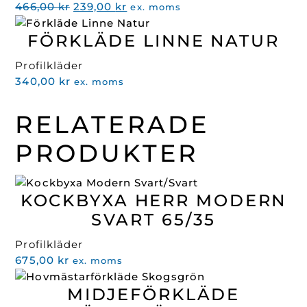
Det
Det
466,00
kr
239,00
kr
ex. moms
ursprungliga
nuvarande
FÖRKLÄDE LINNE NATUR
priset
priset
var:
är:
Profilkläder
466,00 kr.
239,00 kr.
340,00
kr
ex. moms
RELATERADE
PRODUKTER
KOCKBYXA HERR MODERN
SVART 65/35
Profilkläder
675,00
kr
ex. moms
MIDJEFÖRKLÄDE