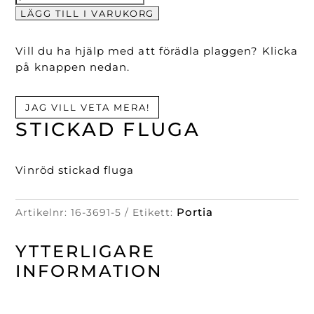
fluga
LÄGG TILL I VARUKORG
mängd
Vill du ha hjälp med att förädla plaggen? Klicka
på knappen nedan.
JAG VILL VETA MERA!
STICKAD FLUGA
Vinröd stickad fluga
Portia
Artikelnr:
16-3691-5
Etikett:
YTTERLIGARE
INFORMATION