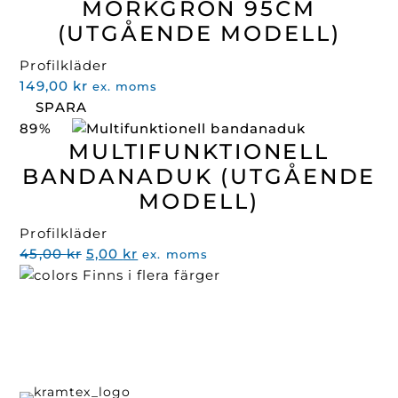
MÖRKGRÖN 95CM
(UTGÅENDE MODELL)
Profilkläder
149,00
kr
ex. moms
SPARA
89%
MULTIFUNKTIONELL
BANDANADUK (UTGÅENDE
MODELL)
Profilkläder
Det
Det
45,00
kr
5,00
kr
ex. moms
ursprungliga
nuvarande
Finns i flera färger
priset
priset
var:
är:
45,00 kr.
5,00 kr.