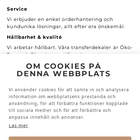
Service
Vi erbjuder en enkel orderhantering och
kundunika lösningar, allt efter era önskemål.
Hållbarhet & kvalité
Vi arbetar hållbart. Våra transferdekaler är Öko-
Tex- och Bluesign certifierade samt
PVC/Ftalatfria. De är mjuka, anpassningsbara
OM COOKIES PÅ
och tål många gånger både industritvätt och
DENNA WEBBPLATS
torktumling.
Snabba leveranser
Vi använder cookies för att samla in och analysera
information om webbplatsens prestanda och
Vi lagerhåller våra kunders transferdekaler
användning, för att förbättra funktioner kopplade
utan extra kostnad och kan därför
till sociala medier och för att förbättra och
tillhandahålla en repeatorder snabbt och
anpassa innehåll och annonser.
effektivt.
Läs mer
BE OM OFFERT