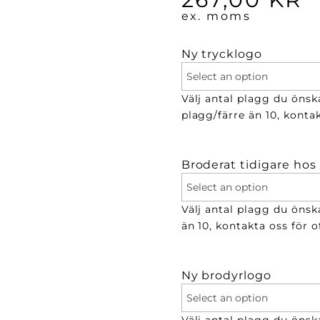
ex. moms
Ny trycklogo
Välj antal plagg du önska
plagg/färre än 10, kontak
Broderat tidigare hos
Välj antal plagg du önsk
än 10, kontakta oss för of
Ny brodyrlogo
Välj antal plagg du önsk