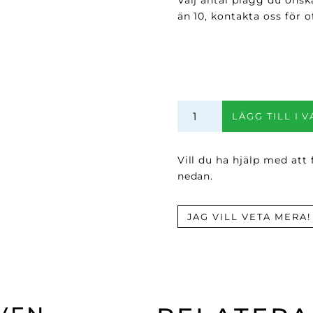
än 10, kontakta oss för of
25mm
LÄGG TILL I 
Hängsle
mängd
Vill du ha hjälp med att
nedan.
JAG VILL VETA MERA!