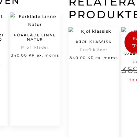
VEN
RELATER
PRODUKT
S
RT
FÖRKLÄDE LINNE
R
0
NATUR
KJOL KLASSISK
7
Profilkläder
Profilkläder
K
SVAR
et
340,00
KR
ex. moms
840,00
KR
ex. moms
P
t
rsprungliga
.
36
varande
riset
set
ar:
De
79
66,00 kr.
urs
,00 kr.
pri
var
369