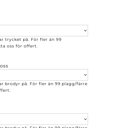
r trycket på. För fler än 99
ta oss för offert.
 oss
ar brodyr på. För fler än 99 plagg/färre
fert.
ar brodyr på. För fler än 99 plagg/färre