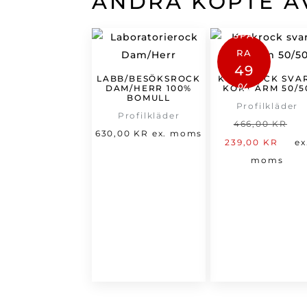
ANDRA KÖPTE Ä
SPA
RA
49
LABB/BESÖKSROCK
KOCKROCK SVA
%
DAM/HERR 100%
KORT ÄRM 50/5
BOMULL
Profilkläder
Profilkläder
D
466,00
KR
630,00
KR
ex. moms
De
u
239,00
KR
ex
nu
p
moms
pri
v
är:
4
239