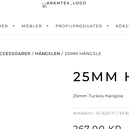
DER
ning
MÖBLER
PROFILPRODUKTER
KÖKS
CCESSOARER
/
HÄNGSLEN
/ 25MM HÄNGSLE
25MM 
25mm Turkos hängsle
Artikelnr:
15-520-11
Etik
267,00
KR