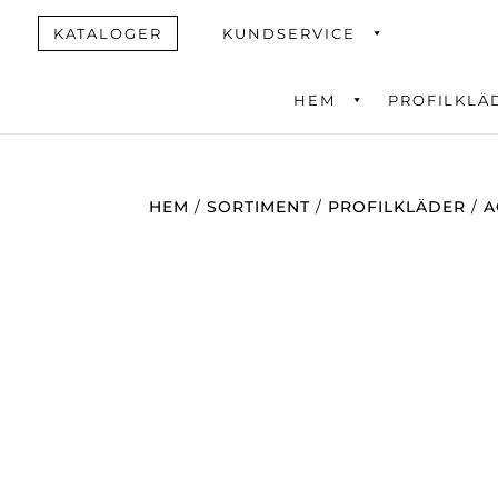
KATALOGER
KUNDSERVICE
HEM
PROFILKLÄ
Produktsök
HEM
/
SORTIMENT
/
PROFILKLÄDER
/
A