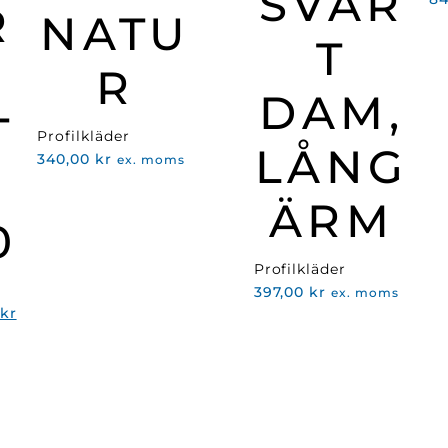
SVAR
R
NATU
T
R
DAM,
T
Profilkläder
LÅNG
340,00
kr
ex. moms
M
ÄRM
0
Profilkläder
397,00
kr
ex. moms
Det
kr
ngliga
nuvarande
priset
är:
kr.
239,00 kr.