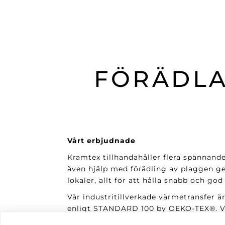
FÖRÄDLA
Vårt erbjudnade
Kramtex tillhandahåller flera spännand
även hjälp med förädling av plaggen ge
lokaler, allt för att hålla snabb och god
Vår industritillverkade värmetransfer är
enligt STANDARD 100 by OEKO-TEX®. Vår
försämras med tiden.