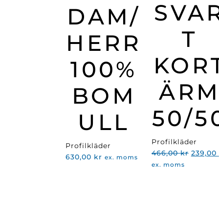
SVA
DAM/
T
HERR
KOR
100%
ÄR
BOM
50/5
ULL
Profilkläder
Profilkläder
Det
466,00
kr
239,00
630,00
kr
ex. moms
urspru
ex. moms
priset
var:
466,00 