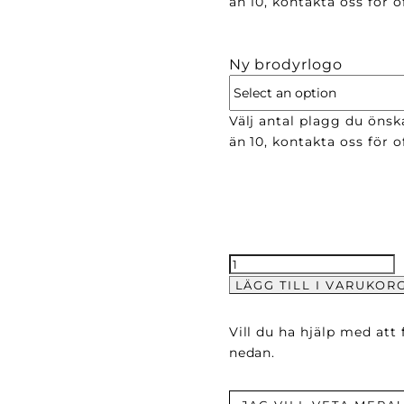
än 10, kontakta oss för of
Ny brodyrlogo
Välj antal plagg du önsk
än 10, kontakta oss för of
25mm
Hängsle
LÄGG TILL I VARUKOR
mängd
Vill du ha hjälp med att
nedan.