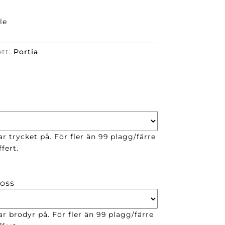
le
ett:
Portia
r trycket på. För fler än 99 plagg/färre
fert.
 oss
ar brodyr på. För fler än 99 plagg/färre