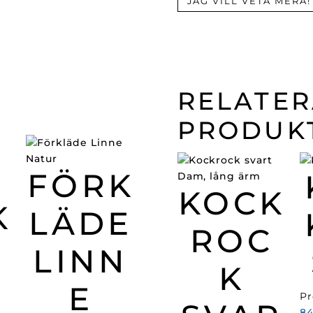
JAG VILL VETA MERA!
RELATE
PRODUK
FÖRK
KOCK
K
LÄDE
ROC
LINN
K
E
Pr
8