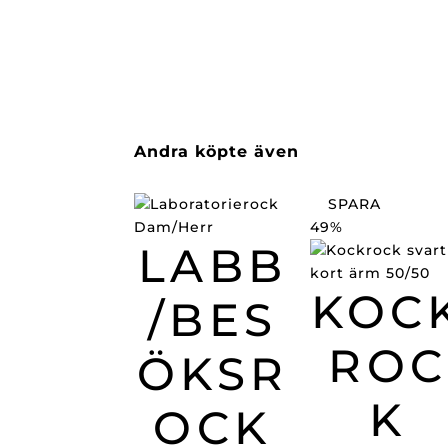
Andra köpte även
SPARA
49%
LABB
KOC
/BES
ROC
ÖKSR
K
OCK