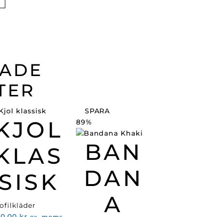
RADE
TER
SPARA
KJOL
89%
BAN
KLAS
DAN
SISK
A
ofilkläder
40,00
kr
ex. moms