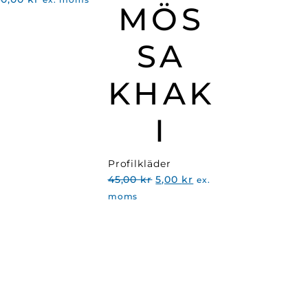
MÖS
SA
KHAK
I
Profilkläder
Det
Det
45,00
kr
5,00
kr
ex.
ursprungliga
nuvarande
moms
priset
priset
var:
är:
45,00 kr.
5,00 kr.