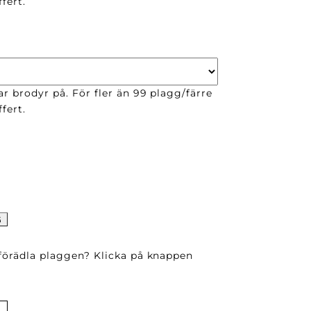
fert.
ar brodyr på. För fler än 99 plagg/färre
fert.
G
 förädla plaggen? Klicka på knappen