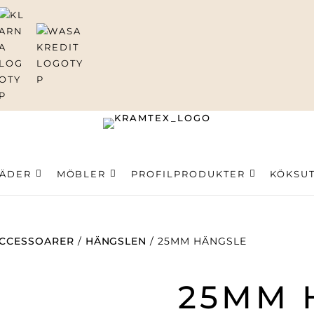
ning
LÄDER
MÖBLER
PROFILPRODUKTER
KÖKSU
CCESSOARER
/
HÄNGSLEN
/ 25MM HÄNGSLE
25MM 