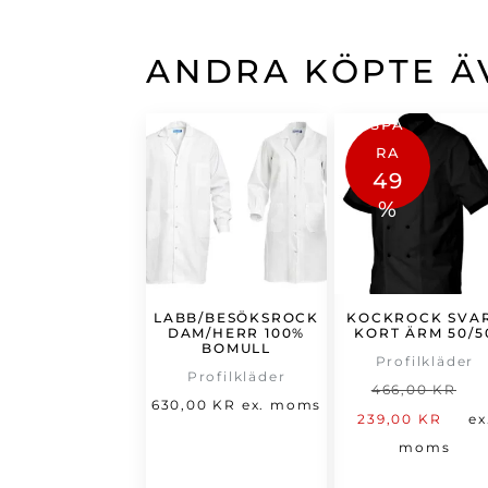
ANDRA KÖPTE Ä
SPA
RA
49
%
LABB/BESÖKSROCK
KOCKROCK SVA
DAM/HERR 100%
KORT ÄRM 50/5
BOMULL
Profilkläder
Profilkläder
D
466,00
KR
630,00
KR
ex. moms
De
u
239,00
KR
ex
nu
p
moms
pri
v