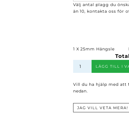
Välj antal plagg du önsk
än 10, kontakta oss för of
1 X 25mm Hängsle
Tota
25mm
LÄGG TILL I 
Hängsle
mängd
Vill du ha hjälp med att
nedan.
JAG VILL VETA MERA!