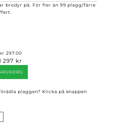
ar brodyr på. För fler än 99 plagg/färre
fert.
kr 297.00
l
297 kr
VARUKORG
 förädla plaggen? Klicka på knappen