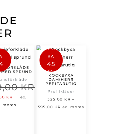
ADE
ER
PA
SPA
A
RA
4
45
JEFÖRKLÄDE
%
%
 MED SPRUND
KOCKBYXA
undförkläde
DAM/HERR
PEPITARUTIG
9,00
KR
Profilkläder
t
Det
,00
KR
ex.
325,00
KR
–
prungliga
nuvarande
moms
Prisintervall:
595,00
KR
ex. moms
set
priset
325,00 kr
:
är:
till
,00 kr.
90,00 kr.
595,00 kr