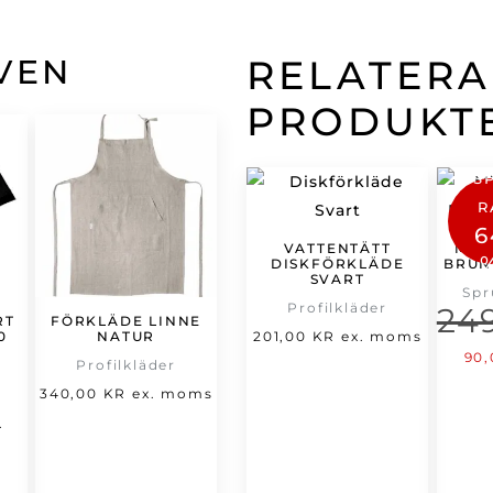
VEN
RELATER
PRODUKT
S
R
6
VATTENTÄTT
MID
DISKFÖRKLÄDE
BRUN
SVART
Spr
Profilkläder
24
RT
FÖRKLÄDE LINNE
0
NATUR
201,00
KR
ex. moms
De
90
Profilkläder
urs
et
340,00
KR
ex. moms
pri
t
rsprungliga
.
var
varande
riset
249
set
ar: