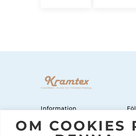
är:
4
239
Information
Föl
OM KRAMTEX
OM COOKIES 
JOBBA PÅ KRAMTEX