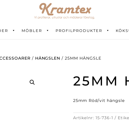
DER
ning
MÖBLER
PROFILPRODUKTER
KÖKS
CCESSOARER
/
HÄNGSLEN
/ 25MM HÄNGSLE
25MM 
25mm Röd/vit hängsle
Artikelnr:
15-736-1
Etik