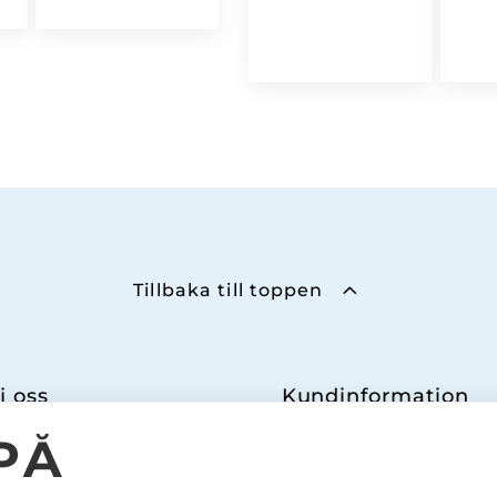
66,00 kr.
,00 kr.
Tillbaka till toppen
j oss
Kundinformation
FACEBOOK
KONTAKTA OSS
PÅ
INSTAGRAM
VANLIGA FRÅGOR