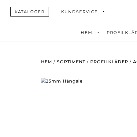
KATALOGER
KUNDSERVICE
HEM
PROFILKLÄ
Produktsök
HEM
/
SORTIMENT
/
PROFILKLÄDER
/
A