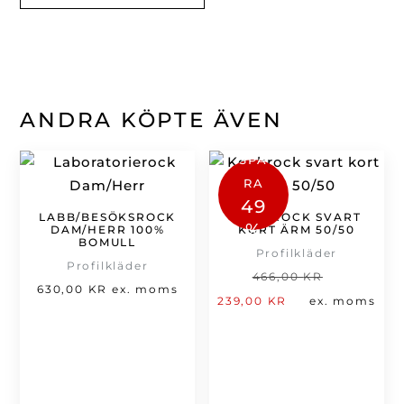
ANDRA KÖPTE ÄVEN
SPA
RA
49
LABB/BESÖKSROCK
KOCKROCK SVART
%
DAM/HERR 100%
KORT ÄRM 50/50
BOMULL
Profilkläder
Profilkläder
Det
466,00
KR
630,00
KR
ex. moms
Det
ursprung
239,00
KR
ex. moms
nuvarande
priset
priset
var:
är:
466,00 kr
239,00 kr.