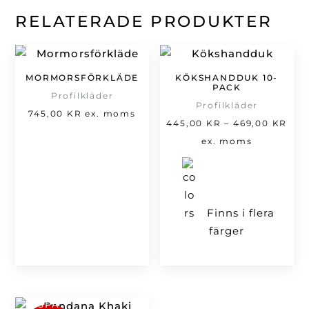
RELATERADE PRODUKTER
MORMORSFÖRKLÄDE
KÖKSHANDDUK 10-
PACK
Profilkläder
Profilkläder
745,00
KR
ex. moms
Pris
445,00
KR
–
469,00
KR
445,
ex. moms
till
469,
Finns i flera
färger
SPA