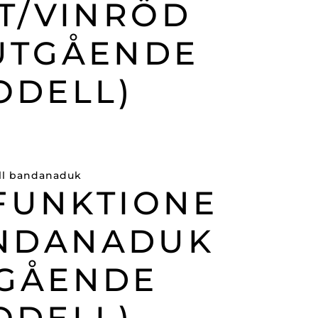
T/VINRÖD
(UTGÅENDE
ODELL)
FUNKTIONE
ANDANADUK
TGÅENDE
ODELL)