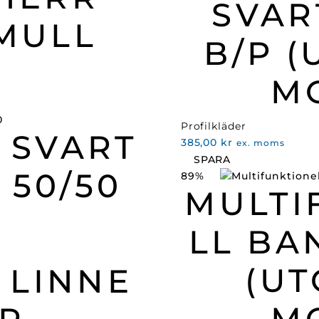
SVAR
MULL
B/P 
M
Profilkläder
 SVART
385,00
kr
ex. moms
SPARA
 50/50
89%
MULTI
LL B
(U
 LINNE
M