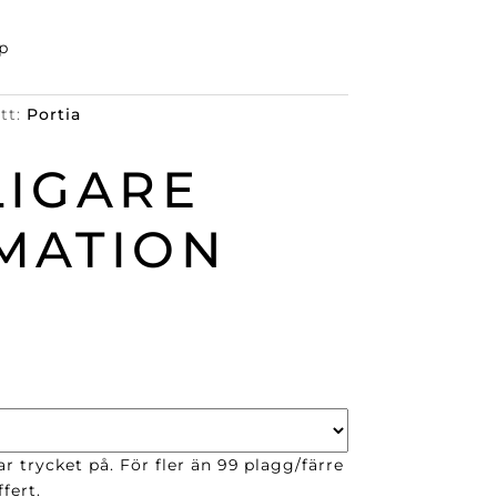
p
ett:
Portia
LIGARE
MATION
r trycket på. För fler än 99 plagg/färre
fert.