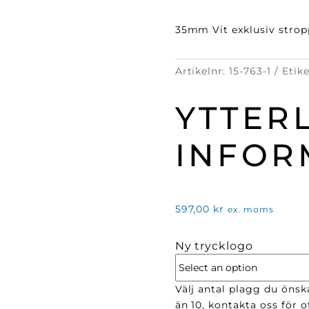
35mm Vit exklusiv strop
Artikelnr:
15-763-1
Etik
YTTER
INFOR
597,00
kr
ex. moms
Ny trycklogo
Välj antal plagg du önska
än 10, kontakta oss för of