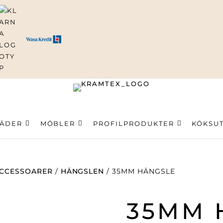
ning
LÄDER
MÖBLER
PROFILPRODUKTER
KÖKSU
CCESSOARER
/
HÄNGSLEN
/ 35MM HÄNGSLE
35MM 