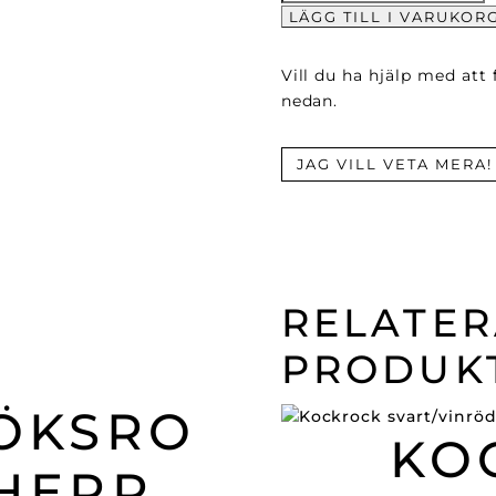
Hängsle
LÄGG TILL I VARUKOR
mängd
Vill du ha hjälp med att
nedan.
JAG VILL VETA MERA!
RELATE
PRODUK
ÖKSRO
KO
HERR