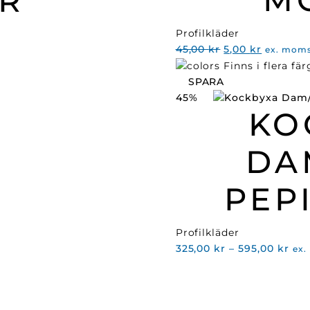
R
Profilkläder
Det
Det
45,00
kr
5,00
kr
ex. mom
ursprungliga
nuvaran
Finns i flera fär
priset
priset
SPARA
var:
är:
45%
KO
45,00 kr.
5,00 kr.
DA
PEP
Profilkläder
Pris
325,00
kr
–
595,00
kr
ex
325
till
595