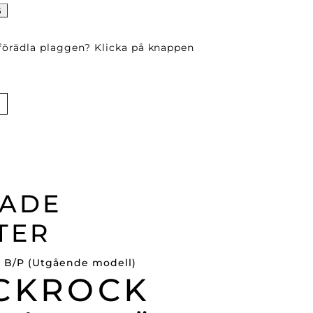
G
 förädla plaggen? Klicka på knappen
RADE
TER
CKROCK