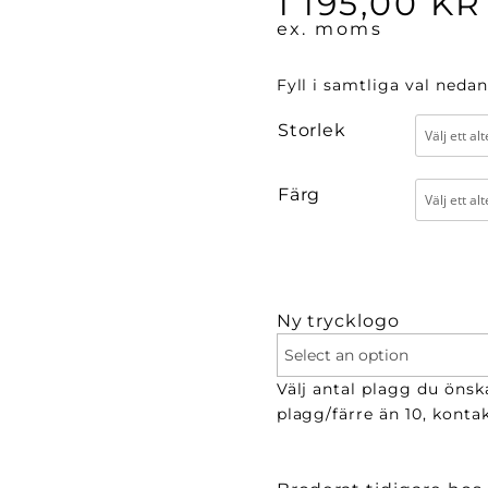
1 195,00
KR
ex. moms
Fyll i samtliga val nedan
Storlek
Färg
Ny trycklogo
Välj antal plagg du önska
plagg/färre än 10, kontak