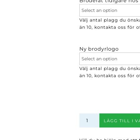
Broderat tidigare hos
Välj antal plagg du önsk
än 10, kontakta oss för of
Ny brodyrlogo
Välj antal plagg du önsk
än 10, kontakta oss för of
Reflexväst
LÄGG TILL I 
mängd