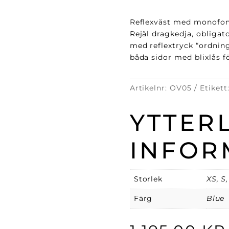
Reflexväst med monofonh
Rejäl dragkedja, obliga
med reflextryck “ordning
båda sidor med blixlås f
Artikelnr:
OV05
Etikett
YTTER
INFOR
Storlek
XS, S,
Färg
Blue