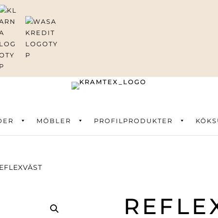
DER
ning
MÖBLER
PROFILPRODUKTER
KÖKS
EFLEXVÄST
REFLE