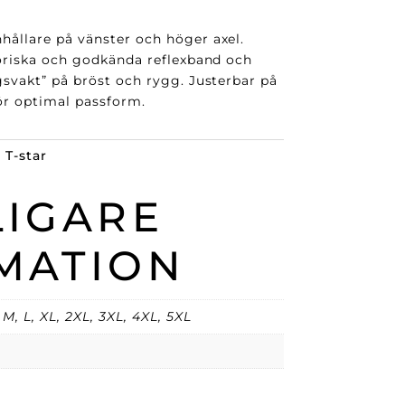
ållare på vänster och höger axel.
toriska och godkända reflexband och
svakt” på bröst och rygg. Justerbar på
ör optimal passform.
:
T-star
LIGARE
MATION
 M, L, XL, 2XL, 3XL, 4XL, 5XL