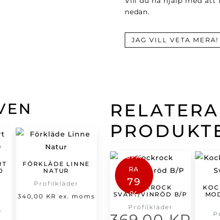
Vill du ha hjälp med att
nedan.
JAG VILL VETA MERA!
VEN
RELATER
PRODUKT
SPA
RT
FÖRKLÄDE LINNE
RA
0
NATUR
79
Profilkläder
KOCKROCK
KOC
%
SVART/VINRÖD B/P
MO
et
340,00
KR
ex. moms
Profilkläder
t
rsprungliga
.
P
369,00
KR