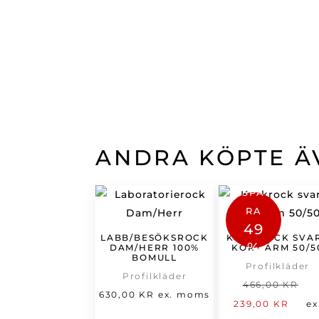
ANDRA KÖPTE Ä
SPA
RA
49
LABB/BESÖKSROCK
KOCKROCK SVA
%
DAM/HERR 100%
KORT ÄRM 50/5
BOMULL
Profilkläder
Profilkläder
D
466,00
KR
630,00
KR
ex. moms
De
u
239,00
KR
ex