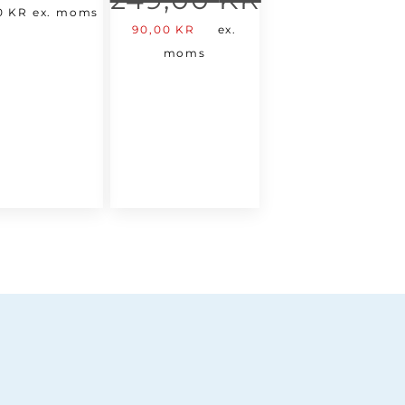
00
KR
ex. moms
Det
Det
90,00
KR
ex.
ursprungliga
nuvarande
moms
priset
priset
var:
är:
249,00 kr.
90,00 kr.