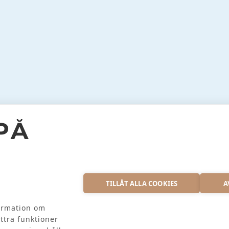
PÅ
S
INSTAGRAM
TILLÅT ALLA COOKIES
A
formation om
ttra funktioner
EX AB