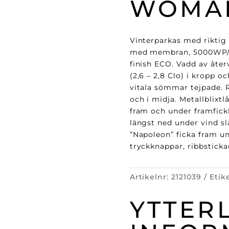
WOMA
Vinterparkas med riktig
med membran, 5000WP/ 
finish ECO. Vadd av åte
(2,6 – 2,8 Clo) i kropp oc
vitala sömmar tejpade.
och i midja. Metallblixt
fram och under framfick
längst ned under vind slå
”Napoleon” ficka fram u
tryckknappar, ribbstick
Artikelnr:
2121039
Etik
YTTER