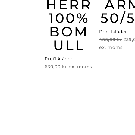
HERR
ÄR
100%
50/
BOM
Profilkläder
Det
ULL
466,00
kr
239
ursp
ex. moms
pris
Profilkläder
var:
630,00
kr
ex. moms
466,