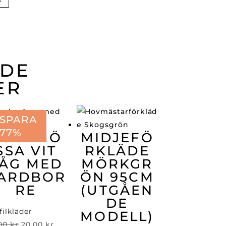
ADE
ER
SPARA
77%
KOCKMÖ
MIDJEFÖ
SSA VIT
RKLÄDE
ÅG MED
MÖRKGR
ARDBOR
ÖN 95CM
RE
(UTGÅEN
DE
filkläder
MODELL)
Det
Det
,00
kr
20,00
kr