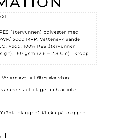
MATION
 XXL
 PES (återvunnen) polyester med
WP/ 5000 MVP. Vattenavvisande
ECO. Vadd: 100% PES återvunnen
sign), 160 gsm (2,6 – 2,8 Clo) i kropp
 för att aktuell färg ska visas
varande slut i lager och är inte
 förädla plaggen? Klicka på knappen
!