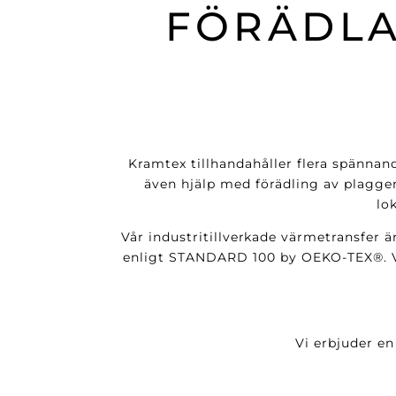
FÖRÄDLA
Kramtex tillhandahåller flera spännan
även hjälp med förädling av plagge
lo
Vår industritillverkade värmetransfer är
enligt STANDARD 100 by OEKO-TEX®. Vå
Vi erbjuder en