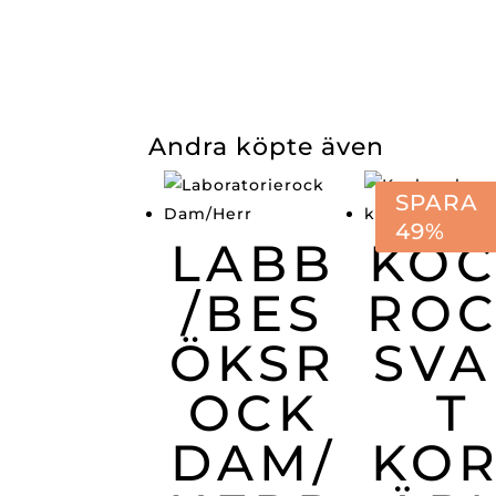
Andra köpte även
SPARA
49%
LABB
KO
/BES
RO
ÖKSR
SVA
OCK
T
DAM/
KOR