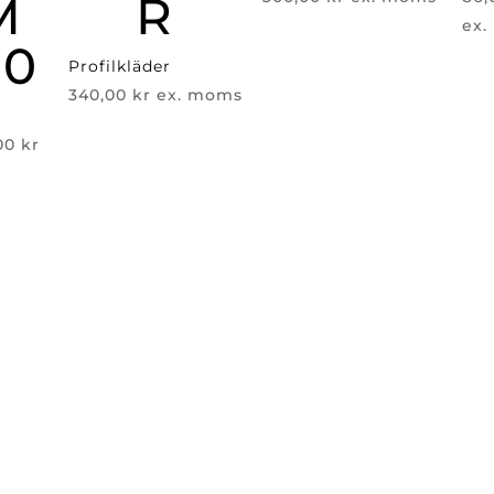
M
R
ex
50
Profilkläder
340,00
kr
ex. moms
Det
,00
kr
rungliga
nuvarande
et
priset
är:
00 kr.
239,00 kr.