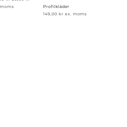
ursprungliga
nuvarande
. moms
Profilkläder
priset
priset
149,00
kr
ex. moms
var:
är:
86,00 kr.
20,00 kr.