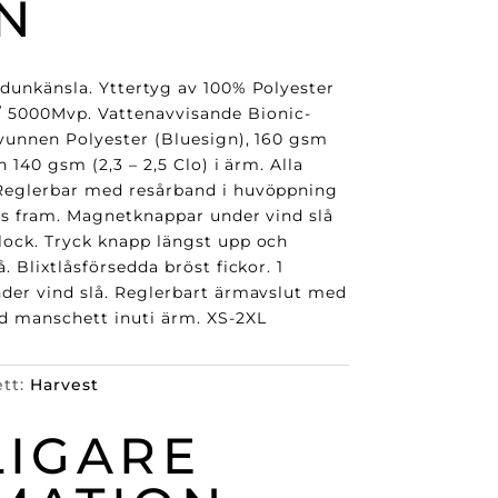
N
 dunkänsla. Yttertyg av 100% Polyester
5000Mvp. Vattenavvisande Bionic-
rvunnen Polyester (Bluesign), 160 gsm
h 140 gsm (2,3 – 2,5 Clo) i ärm. Alla
 Reglerbar med resårband i huvöppning
lås fram. Magnetknappar under vind slå
lock. Tryck knapp längst upp och
. Blixtlåsförsedda bröst fickor. 1
nder vind slå. Reglerbart ärmavslut med
ad manschett inuti ärm. XS-2XL
ett:
Harvest
LIGARE