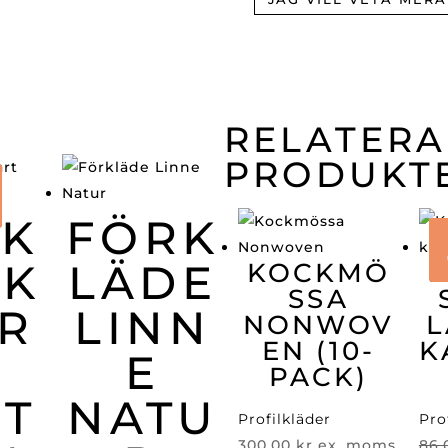
RELATER
PRODUKT
CK
FÖRK
CK
LÄDE
KOCKMÖ
SSA
R
LINN
NONWOV
L
EN (10-
K
E
PACK)
T
NATU
Profilkläder
Pro
300,00
kr
ex. moms
86