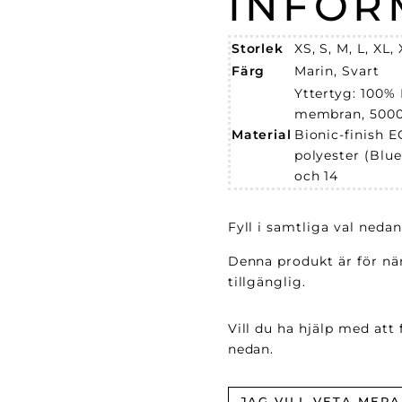
INFOR
Storlek
XS, S, M, L, XL,
Färg
Marin, Svart
Yttertyg: 100%
membran, 5000
Material
Bionic-finish 
polyester (Blue
och 14
Fyll i samtliga val nedan
Denna produkt är för när
tillgänglig.
Vill du ha hjälp med att
nedan.
JAG VILL VETA MERA