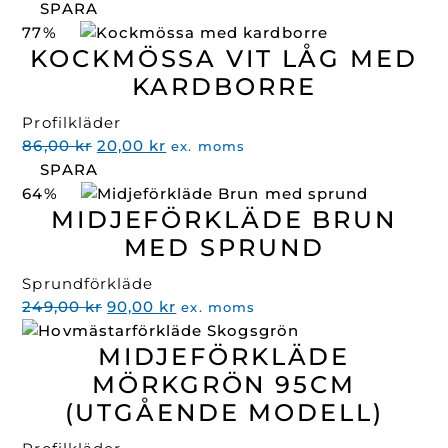
SPARA
77%
KOCKMÖSSA VIT LÅG MED
KARDBORRE
Profilkläder
Det
Det
86,00
kr
20,00
kr
ex. moms
ursprungliga
nuvarande
SPARA
priset
priset
64%
var:
är:
MIDJEFÖRKLÄDE BRUN
86,00 kr.
20,00 kr.
MED SPRUND
Sprundförkläde
Det
Det
249,00
kr
90,00
kr
ex. moms
ursprungliga
nuvarande
MIDJEFÖRKLÄDE
priset
priset
var:
är:
MÖRKGRÖN 95CM
249,00 kr.
90,00 kr.
(UTGÅENDE MODELL)