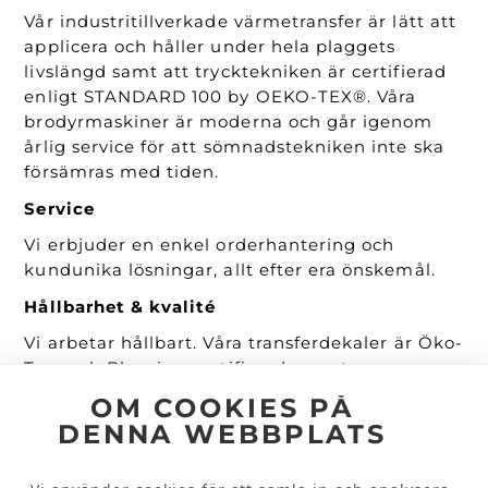
Vår industritillverkade värmetransfer är lätt att
applicera och håller under hela plaggets
livslängd samt att trycktekniken är certifierad
enligt STANDARD 100 by OEKO-TEX®. Våra
brodyrmaskiner är moderna och går igenom
årlig service för att sömnadstekniken inte ska
försämras med tiden.
Service
Vi erbjuder en enkel orderhantering och
kundunika lösningar, allt efter era önskemål.
Hållbarhet & kvalité
Vi arbetar hållbart. Våra transferdekaler är Öko-
Tex- och Bluesign certifierade samt
PVC/Ftalatfria. De är mjuka, anpassningsbara
OM COOKIES PÅ
och tål många gånger både industritvätt och
DENNA WEBBPLATS
torktumling.
Snabba leveranser