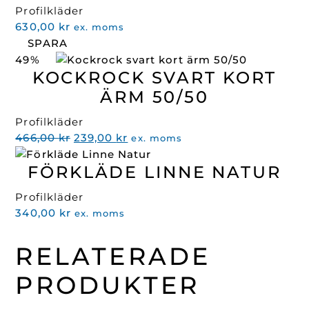
Profilkläder
630,00
kr
ex. moms
SPARA
49%
KOCKROCK SVART KORT
ÄRM 50/50
Profilkläder
Det
Det
466,00
kr
239,00
kr
ex. moms
ursprungliga
nuvarande
FÖRKLÄDE LINNE NATUR
priset
priset
var:
är:
Profilkläder
466,00 kr.
239,00 kr.
340,00
kr
ex. moms
RELATERADE
PRODUKTER