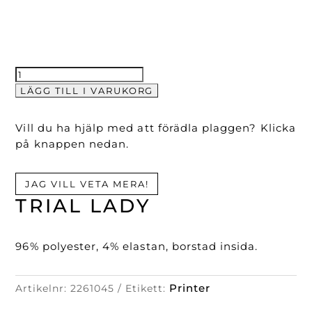
Trial
lady
LÄGG TILL I VARUKORG
mängd
Vill du ha hjälp med att förädla plaggen? Klicka
på knappen nedan.
JAG VILL VETA MERA!
TRIAL LADY
96% polyester, 4% elastan, borstad insida.
Printer
Artikelnr:
2261045
Etikett: