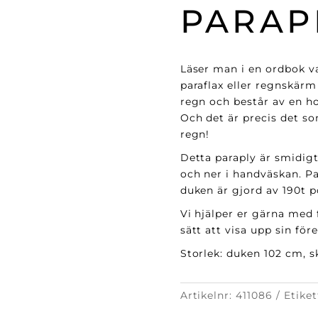
PARAP
Läser man i en ordbok va
paraflax eller regnskärm
regn och består av en h
Och det är precis det so
regn!
Detta paraply är smidigt 
och ner i handväskan. P
duken är gjord av 190t 
Vi hjälper er gärna med 
sätt att visa upp sin för
Storlek: duken 102 cm, s
Artikelnr:
411086
Etiket