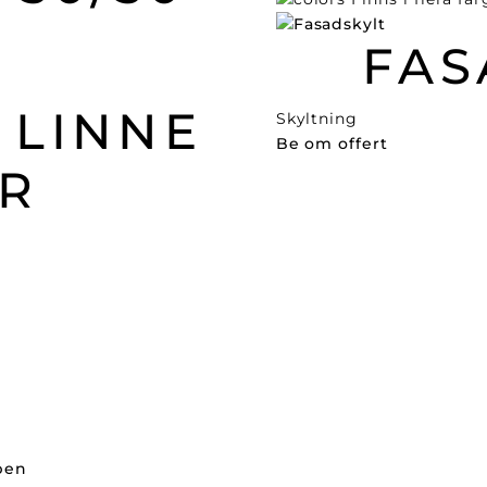
FAS
 LINNE
Skyltning
Be om offert
R
ppen