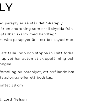
LY
d paraply är så står det ”-Paraply,
 är en anordning som skall skydda från
opfällbar skärm med handtag”
m våra paraplyer är – ett bra skydd mot
att fälla ihop och stoppa in i sitt fodral
araplyet har automatisk uppfällning och
pongee.
förädling av paraplyet, ett strålande bra
etagslogga eller ett budskap.
kaftet 58 cm
t:
Lord Nelson