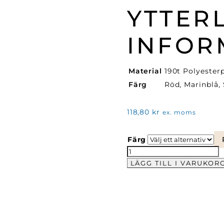
YTTER
INFOR
Material
190t Polyeste
Färg
Röd, Marinblå,
118,80
kr
ex. moms
Färg
Kompakt
Paraply
LÄGG TILL I VARUKOR
mängd