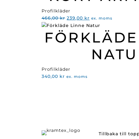
Profilkläder
Det
Det
466,00
kr
239,00
kr
ex. moms
ursprungliga
nuvarande
FÖRKLÄDE
priset
priset
var:
är:
466,00 kr.
239,00 kr.
NATU
Profilkläder
340,00
kr
ex. moms
Tillbaka till to