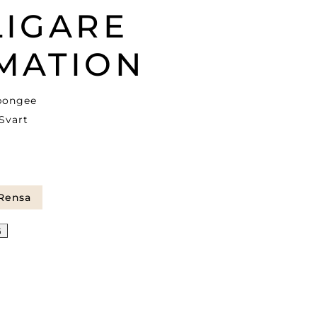
LIGARE
MATION
rpongee
 Svart
Rensa
G