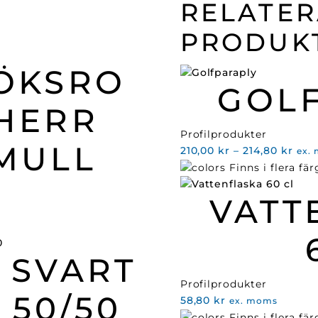
RELATE
PRODUK
ÖKSRO
GOL
HERR
Profilprodukter
MULL
Pris
210,00
kr
–
214,80
kr
ex.
210,
Finns i flera fär
till
VATT
214,
 SVART
Profilprodukter
 50/50
58,80
kr
ex. moms
Finns i flera fär