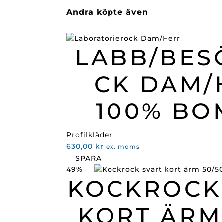
Andra köpte även
LABB/BES
CK DAM/
100% BO
Profilkläder
630,00
kr
ex. moms
SPARA
49%
KOCKROCK
KORT ÄRM