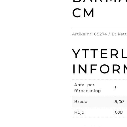
CM
Artikelnr:
65274
Etiket
YTTER
INFOR
Antal per
1
förpackning
Bredd
8,00
Höjd
1,00