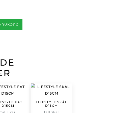
VARUKORG
ADE
ER
FESTYLE FAT
LIFESTYLE SKÅL
D15CM
D15CM
Tallrikar
Tallrikar