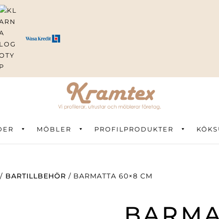
DER
ning
MÖBLER
PROFILPRODUKTER
KÖKS
/
BARTILLBEHÖR
/ BARMATTA 60×8 CM
BARMA