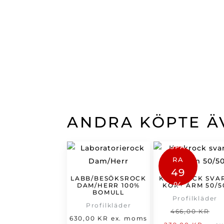
ANDRA KÖPTE Ä
SPA
RA
49
LABB/BESÖKSROCK
KOCKROCK SVA
%
DAM/HERR 100%
KORT ÄRM 50/5
BOMULL
Profilkläder
Profilkläder
D
466,00
KR
630,00
KR
ex. moms
De
u