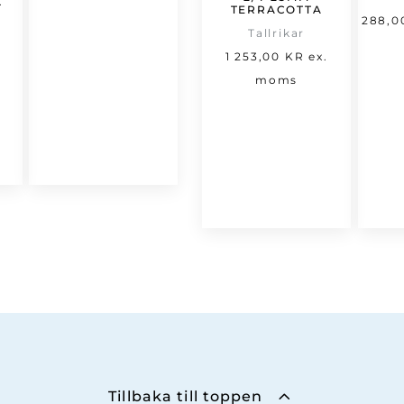
.
TERRACOTTA
288,
varande
riset
Tallrikar
set
ar:
1 253,00
KR
ex.
66,00 kr.
moms
,00 kr.
Tillbaka till toppen