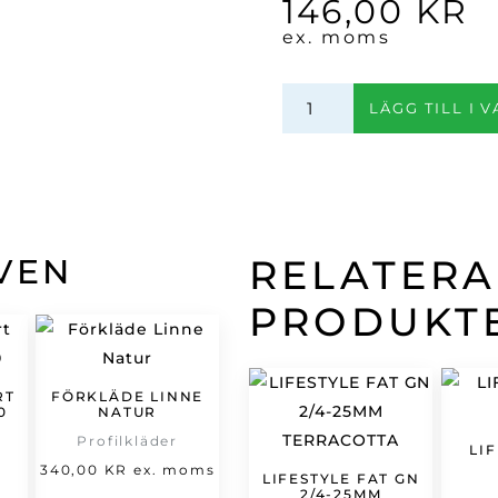
146,00
KR
ex. moms
Barmatta
LÄGG TILL I 
60x8
cm
mängd
VEN
RELATER
PRODUKT
RT
FÖRKLÄDE LINNE
0
NATUR
Profilkläder
LI
et
340,00
KR
ex. moms
LIFESTYLE FAT GN
2/4-25MM
t
rsprungliga