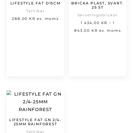
LIFESTYLE FAT D15CM
BRICKA PLAST, SVART.
25 ST
Tallrikar
Serveringsbrickor
288,00
KR
ex. moms
1 434,00
KR
–
1
Prisintervall:
843,00
KR
ex. moms
1
434,00 kr
till
1
843,00 kr
LIFESTYLE FAT GN 2/4-
25MM RAINFOREST
Tallrikar