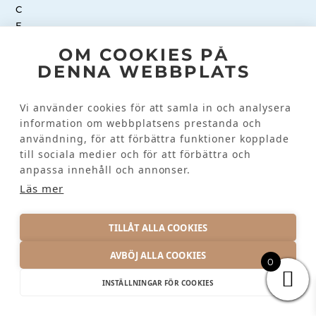
OM COOKIES PÅ
DENNA WEBBPLATS
INSTAGRAM
Vi använder cookies för att samla in och analysera
information om webbplatsens prestanda och
Kundinformation
användning, för att förbättra funktioner kopplade
till sociala medier och för att förbättra och
KONTAKTA OSS
anpassa innehåll och annonser.
VANLIGA FRÅGOR
Läs mer
TILLÅT ALLA COOKIES
AVBÖJ ALLA COOKIES
0
INTEGRITETSPOLICY
© 2026 KRAMTEX AB
INSTÄLLNINGAR FÖR COOKIES