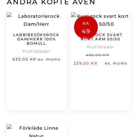
ANDRA KÖPTE ÄVEN
SPA
RA
49
LABB/BESÖKSROCK
KOCKROCK SVART
%
DAM/HERR 100%
KORT ÄRM 50/50
BOMULL
Profilkläder
Profilkläder
Det
466,00
KR
630,00
KR
ex. moms
Det
ursprung
239,00
KR
ex. moms
nuvarande
priset
priset
var:
är:
466,00 kr
239,00 kr.