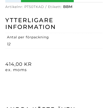
mm
BBM
Artikelnr:
PT50TKAD
Etikett:
Admiral
mängd
YTTERLIGARE
INFORMATION
Antal per förpackning
12
414,00
KR
ex. moms