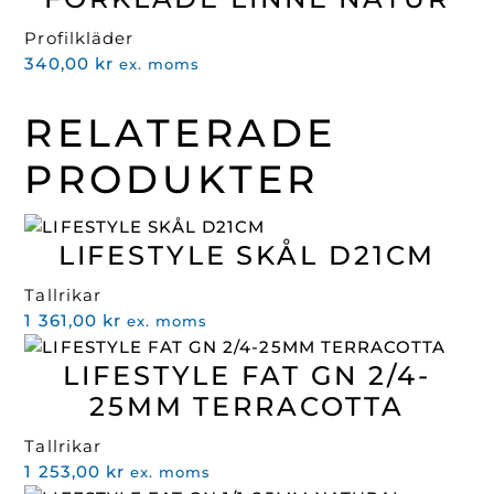
var:
är:
Profilkläder
466,00 kr.
239,00 kr.
340,00
kr
ex. moms
RELATERADE
PRODUKTER
LIFESTYLE SKÅL D21CM
Tallrikar
1 361,00
kr
ex. moms
LIFESTYLE FAT GN 2/4-
25MM TERRACOTTA
Tallrikar
1 253,00
kr
ex. moms