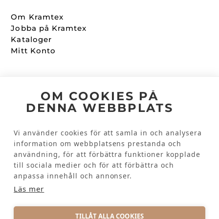
Om Kramtex
Jobba på Kramtex
Kataloger
Mitt Konto
Följ oss
OM COOKIES PÅ
DENNA WEBBPLATS
Facebook
Instagram
Vi använder cookies för att samla in och analysera
information om webbplatsens prestanda och
användning, för att förbättra funktioner kopplade
Kundinformation
till sociala medier och för att förbättra och
Kontakta oss
anpassa innehåll och annonser.
Vanliga frågor
Läs mer
TILLÅT ALLA COOKIES