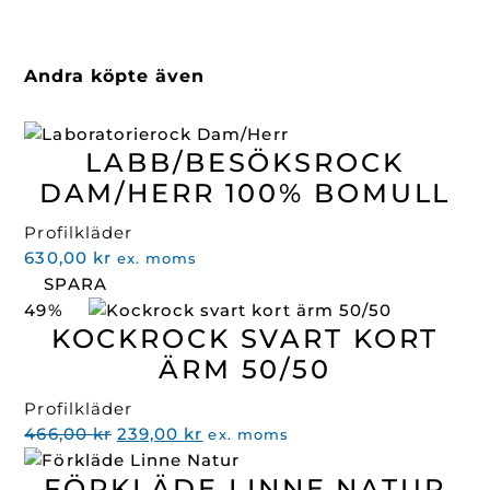
Andra köpte även
LABB/BESÖKSROCK
DAM/HERR 100% BOMULL
Profilkläder
630,00
kr
ex. moms
SPARA
49%
KOCKROCK SVART KORT
ÄRM 50/50
Profilkläder
Det
Det
466,00
kr
239,00
kr
ex. moms
ursprungliga
nuvarande
FÖRKLÄDE LINNE NATUR
priset
priset