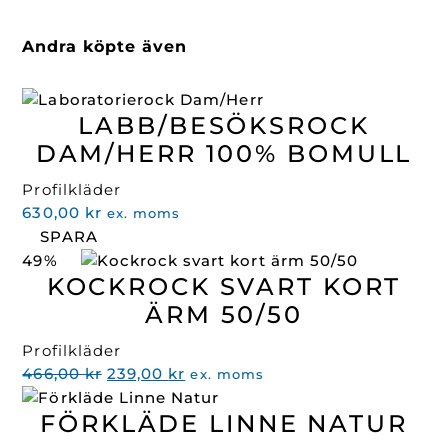
Andra köpte även
LABB/BESÖKSROCK
DAM/HERR 100% BOMULL
Profilkläder
630,00
kr
ex. moms
SPARA
49%
KOCKROCK SVART KORT
ÄRM 50/50
Profilkläder
Det
Det
466,00
kr
239,00
kr
ex. moms
ursprungliga
nuvarande
FÖRKLÄDE LINNE NATUR
priset
priset
var:
är: