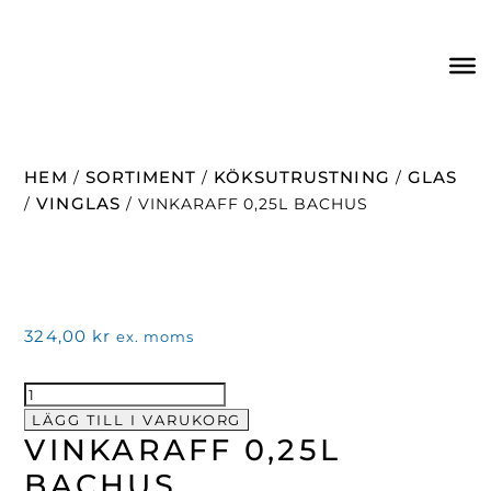
HEM
SORTIMENT
KÖKSUTRUSTNING
GLAS
/
/
/
VINGLAS
/
/ VINKARAFF 0,25L BACHUS
324,00
kr
ex. moms
VINKARAFF
0,25L
LÄGG TILL I VARUKORG
VINKARAFF 0,25L
BACHUS
mängd
BACHUS