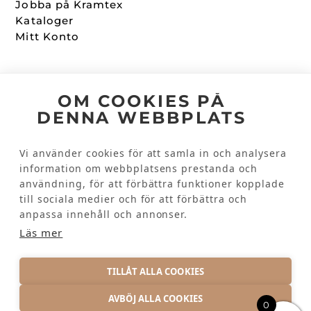
Jobba på Kramtex
Kataloger
Mitt Konto
Följ oss
OM COOKIES PÅ
DENNA WEBBPLATS
Facebook
Instagram
Vi använder cookies för att samla in och analysera
information om webbplatsens prestanda och
användning, för att förbättra funktioner kopplade
Kundinformation
till sociala medier och för att förbättra och
Kontakta oss
anpassa innehåll och annonser.
Vanliga frågor
Läs mer
TILLÅT ALLA COOKIES
AVBÖJ ALLA COOKIES
0
INTEGRITETSPOLICY