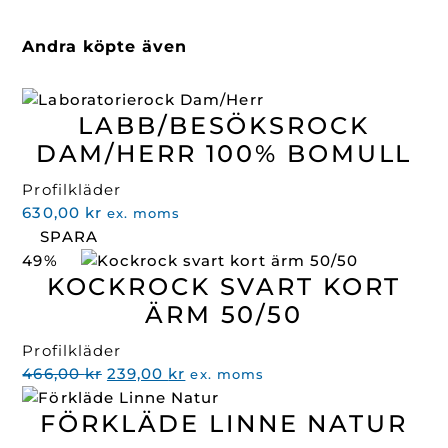
Andra köpte även
LABB/BESÖKSROCK
DAM/HERR 100% BOMULL
Profilkläder
630,00
kr
ex. moms
SPARA
49%
KOCKROCK SVART KORT
ÄRM 50/50
Profilkläder
Det
Det
466,00
kr
239,00
kr
ex. moms
ursprungliga
nuvarande
FÖRKLÄDE LINNE NATUR
priset
priset
var:
är: