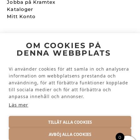
Jobba på Kramtex
Kataloger
Mitt Konto
Följ oss
OM COOKIES PÅ
DENNA WEBBPLATS
Facebook
Instagram
Vi använder cookies för att samla in och analysera
information om webbplatsens prestanda och
användning, för att förbättra funktioner kopplade
Kundinformation
till sociala medier och för att förbättra och
Kontakta oss
anpassa innehåll och annonser.
Vanliga frågor
Läs mer
TILLÅT ALLA COOKIES
AVBÖJ ALLA COOKIES
0
INTEGRITETSPOLICY