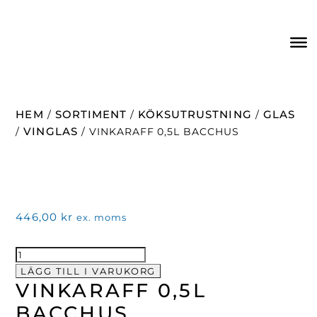
HEM
SORTIMENT
KÖKSUTRUSTNING
GLAS
/
/
/
VINGLAS
/
/ VINKARAFF 0,5L BACCHUS
446,00
kr
ex. moms
VINKARAFF
0,5L
LÄGG TILL I VARUKORG
VINKARAFF 0,5L
BACCHUS
mängd
BACCHUS