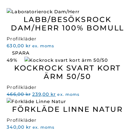
LABB/BESÖKSROCK
DAM/HERR 100% BOMULL
Profilkläder
630,00
kr
ex. moms
SPARA
49%
KOCKROCK SVART KORT
ÄRM 50/50
Profilkläder
Det
Det
466,00
kr
239,00
kr
ex. moms
ursprungliga
nuvarande
FÖRKLÄDE LINNE NATUR
priset
priset
var:
är:
Profilkläder
466,00 kr.
239,00 kr.
340,00
kr
ex. moms