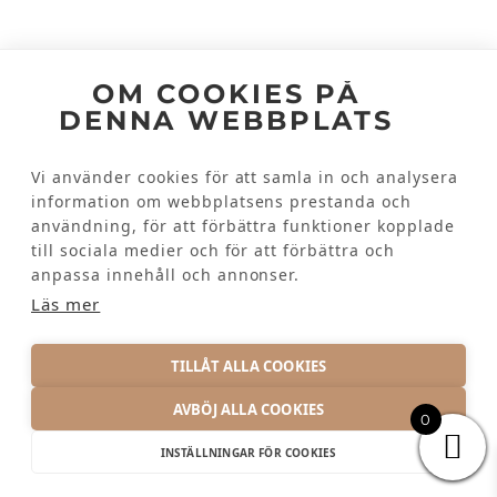
Följ oss
OM COOKIES PÅ
DENNA WEBBPLATS
Facebook
Instagram
Vi använder cookies för att samla in och analysera
information om webbplatsens prestanda och
användning, för att förbättra funktioner kopplade
Kundinformation
till sociala medier och för att förbättra och
Kontakta oss
anpassa innehåll och annonser.
Vanliga frågor
Läs mer
TILLÅT ALLA COOKIES
AVBÖJ ALLA COOKIES
0
INTEGRITETSPOLICY
INSTÄLLNINGAR FÖR COOKIES
© 2026 KRAMTEX AB