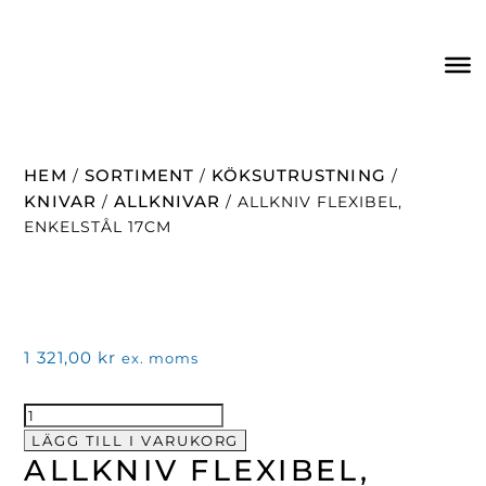
HEM
SORTIMENT
KÖKSUTRUSTNING
/
/
/
KNIVAR
ALLKNIVAR
/
/ ALLKNIV FLEXIBEL,
ENKELSTÅL 17CM
1 321,00
kr
ex. moms
Allkniv
flexibel,
LÄGG TILL I VARUKORG
ALLKNIV FLEXIBEL,
enkelstål