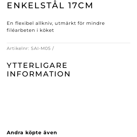
17cm
ENKELSTÅL 17CM
mängd
En flexibel allkniv, utmärkt för mindre
filéarbeten i köket
Artikelnr:
SAI-M05
YTTERLIGARE
INFORMATION
Andra köpte även