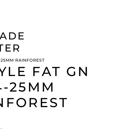
RADE
TER
YLE FAT GN
4-25MM
NFOREST