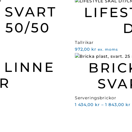
 SVART
LIFES
 50/50
Tallrikar
972,00
kr
ex. moms
 LINNE
BRIC
R
SVA
Serveringsbrickor
1 434,00
kr
–
1 843,00
kr
t