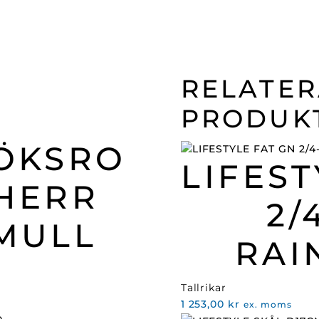
flexibel
mängd
RELATE
PRODUK
ÖKSRO
LIFEST
HERR
2/
MULL
RAI
Tallrikar
1 253,00
kr
ex. moms