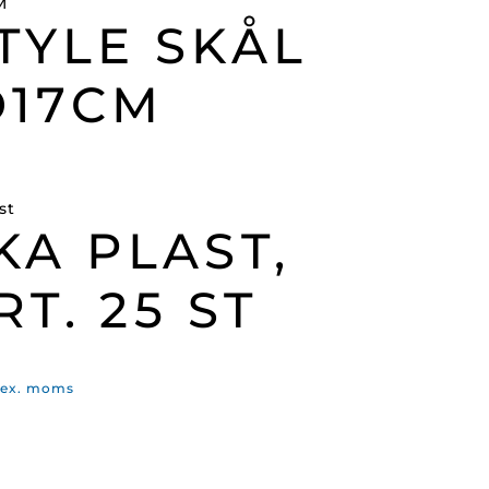
TYLE SKÅL
D17CM
KA PLAST,
RT. 25 ST
Prisintervall:
ex. moms
1
434,00 kr
ill
1