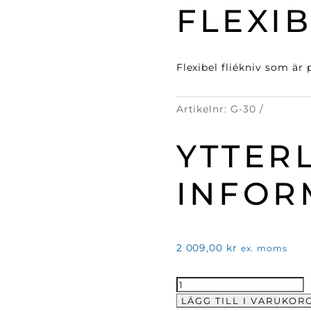
FLEXI
Flexibel fliékniv som är 
Artikelnr:
G-30
YTTER
INFOR
2 009,00
kr
ex. moms
Filékniv
21cm
LÄGG TILL I VARUKOR