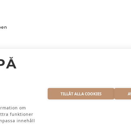
ppen
Kundinformation
PÅ
Facebook
Kontakta oss
Instagram
Vanliga frågor
S
TILLÅT ALLA COOKIES
A
formation om
ttra funktioner
anpassa innehåll