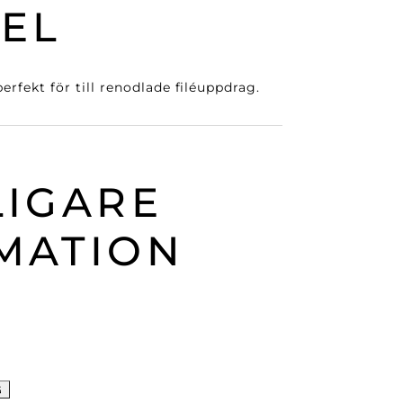
BEL
perfekt för till renodlade filéuppdrag.
LIGARE
MATION
G