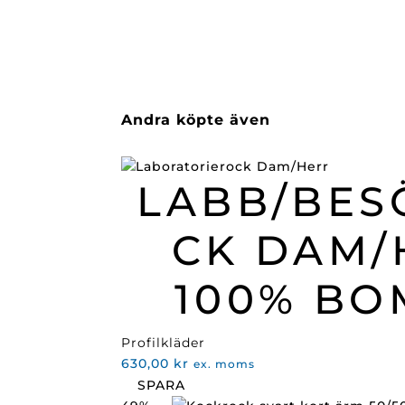
Andra köpte även
LABB/BES
CK DAM/
100% BO
Profilkläder
630,00
kr
ex. moms
SPARA