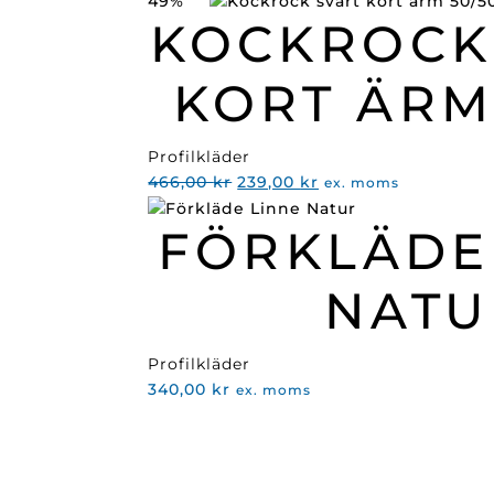
49%
KOCKROCK
KORT ÄRM
Profilkläder
Det
Det
466,00
kr
239,00
kr
ex. moms
ursprungliga
nuvarande
FÖRKLÄDE
priset
priset
var:
är:
466,00 kr.
239,00 kr.
NATU
Profilkläder
340,00
kr
ex. moms