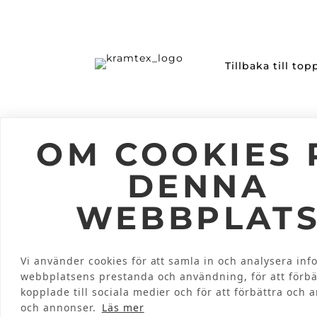
Tillbaka till to
Information
Följ oss
OM COOKIES 
Om Kramtex
DENNA
Jobba på Kramtex
Kataloger
WEBBPLAT
Mitt Konto
Vi använder cookies för att samla in och analysera in
INTEGRITETSPOLICY
webbplatsens prestanda och användning, för att förbä
© 2026 KRAMTEX AB
kopplade till sociala medier och för att förbättra och 
och annonser.
Läs mer