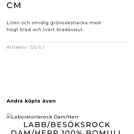
mängd
CM
Liten och smidig grönsakshacka med
högt blad och tvärt bladavslut.
Artikelnr:
GS-5
Andra köpte även
LABB/BESÖKSROCK
DAM/HERR 100% BOMULL