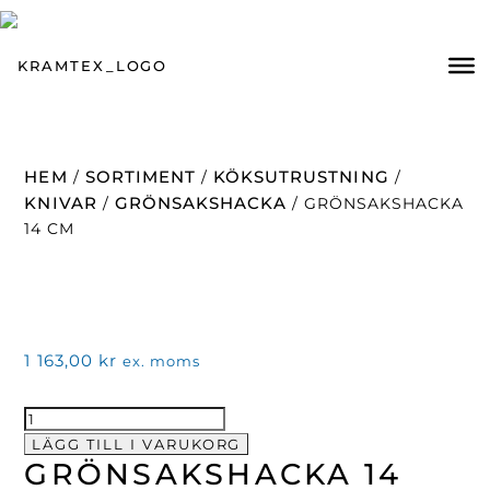
HEM
SORTIMENT
KÖKSUTRUSTNING
/
/
/
KNIVAR
GRÖNSAKSHACKA
/
/ GRÖNSAKSHACKA
14 CM
1 163,00
kr
ex. moms
Grönsakshacka
14
LÄGG TILL I VARUKORG
GRÖNSAKSHACKA 14
cm