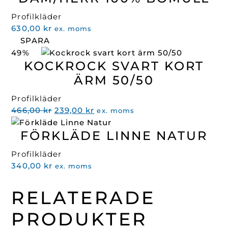
Profilkläder
630,00
kr
ex. moms
SPARA
49%
KOCKROCK SVART KORT
ÄRM 50/50
Profilkläder
Det
Det
466,00
kr
239,00
kr
ex. moms
ursprungliga
nuvarande
FÖRKLÄDE LINNE NATUR
priset
priset
var:
är:
Profilkläder
466,00 kr.
239,00 kr.
340,00
kr
ex. moms
RELATERADE
PRODUKTER