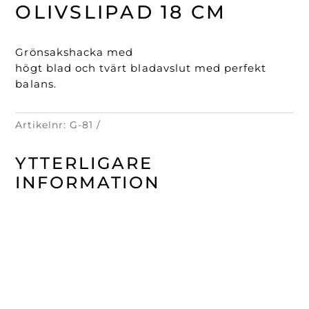
cm
OLIVSLIPAD 18 CM
mängd
Grönsakshacka med
högt blad och tvärt bladavslut med perfekt
balans.
Artikelnr:
G-81
YTTERLIGARE
INFORMATION