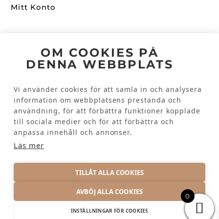
Mitt Konto
Följ oss
OM COOKIES PÅ
DENNA WEBBPLATS
Facebook
Instagram
Vi använder cookies för att samla in och analysera
information om webbplatsens prestanda och
användning, för att förbättra funktioner kopplade
Kundinformation
till sociala medier och för att förbättra och
Kontakta oss
anpassa innehåll och annonser.
Vanliga frågor
Läs mer
TILLÅT ALLA COOKIES
AVBÖJ ALLA COOKIES
0
INTEGRITETSPOLICY
INSTÄLLNINGAR FÖR COOKIES
© 2026 KRAMTEX AB