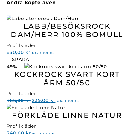
Andra köpte även
LABB/BESÖKSROCK
DAM/HERR 100% BOMULL
Profilkläder
630,00
kr
ex. moms
SPARA
49%
KOCKROCK SVART KORT
ÄRM 50/50
Profilkläder
Det
Det
466,00
kr
239,00
kr
ex. moms
ursprungliga
nuvarande
FÖRKLÄDE LINNE NATUR
priset
priset
var:
är:
Profilkläder
466,00 kr.
239,00 kr.
340,00
kr
ex. moms