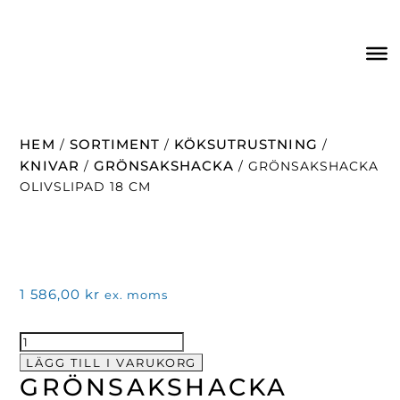
HEM
SORTIMENT
KÖKSUTRUSTNING
/
/
/
KNIVAR
GRÖNSAKSHACKA
/
/ GRÖNSAKSHACKA
OLIVSLIPAD 18 CM
1 586,00
kr
ex. moms
Grönsakshacka
olivslipad
LÄGG TILL I VARUKORG
GRÖNSAKSHACKA
18