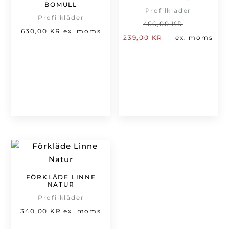
BOMULL
Profilkläder
Profilkläder
Det
466,00
KR
630,00
KR
ex. moms
Det
ursprung
239,00
KR
ex. moms
nuvarande
priset
priset
var:
är:
466,00 kr
239,00 kr.
FÖRKLÄDE LINNE
NATUR
Profilkläder
340,00
KR
ex. moms