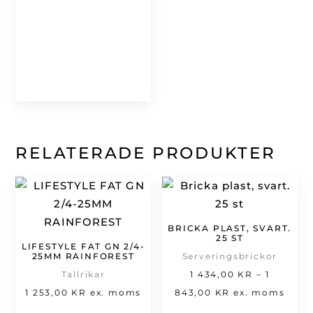
RELATERADE PRODUKTER
BRICKA PLAST, SVART.
25 ST
LIFESTYLE FAT GN 2/4-
25MM RAINFOREST
Serveringsbrickor
Tallrikar
1 434,00
KR
–
1
Prisintervall:
1 253,00
KR
ex. moms
843,00
KR
ex. moms
1