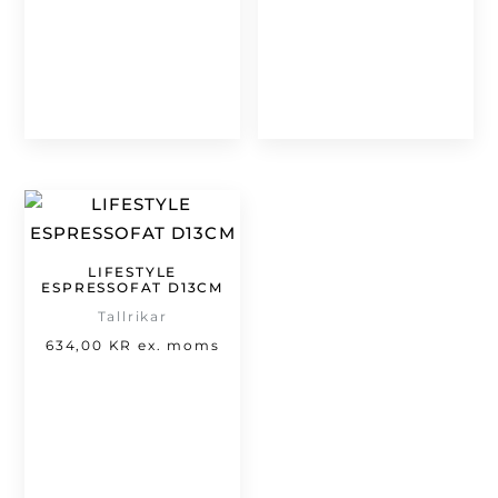
434,00 kr
till
1
843,00 kr
LIFESTYLE
ESPRESSOFAT D13CM
Tallrikar
634,00
KR
ex. moms