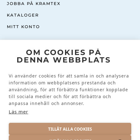
JOBBA PÅ KRAMTEX
KATALOGER
MITT KONTO
Följ oss
OM COOKIES PÅ
FACEBOOK
DENNA WEBBPLATS
INSTAGRAM
Vi använder cookies för att samla in och analysera
information om webbplatsens prestanda och
Kundinformation
användning, för att förbättra funktioner kopplade
till sociala medier och för att förbättra och
KONTAKTA OSS
anpassa innehåll och annonser.
VANLIGA FRÅGOR
Läs mer
TILLÅT ALLA COOKIES