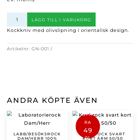
Kockkniv
LÄGG TILL I VARUKORG
Oriental
olivslipad
Kockkniv med olivslipning i orientalisk design.
16
cm
Artikelnr:
GN-001
mängd
ANDRA KÖPTE ÄVEN
SPA
RA
49
LABB/BESÖKSROCK
KOCKROCK SVART
%
DAM/HERR 100%
KORT ÄRM 50/50