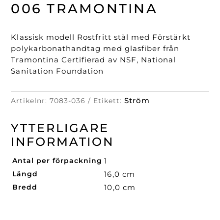
006
006 TRAMONTINA
Tramontina
mängd
Klassisk modell Rostfritt stål med Förstärkt
polykarbonathandtag med glasfiber från
Tramontina Certifierad av NSF, National
Sanitation Foundation
Ström
Artikelnr:
7083-036
Etikett:
YTTERLIGARE
INFORMATION
Antal per förpackning
1
Längd
16,0 cm
Bredd
10,0 cm