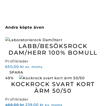
Andra köpte även
LABB/BESÖKSROCK
DAM/HERR 100% BOMULL
Profilkläder
630,00
kr
ex. moms
SPARA
49%
KOCKROCK SVART KORT
ÄRM 50/50
Profilkläder
Det
Det
466,00
kr
239,00
kr
ex. moms