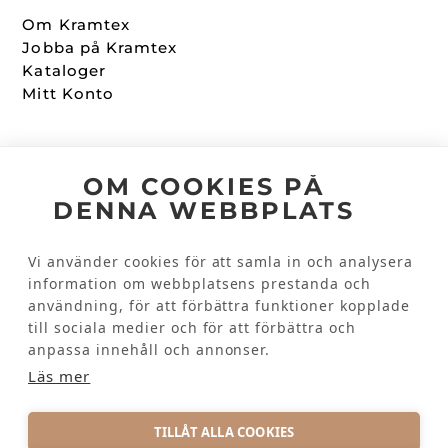
Om Kramtex
Jobba på Kramtex
Kataloger
Mitt Konto
Följ oss
OM COOKIES PÅ
DENNA WEBBPLATS
Facebook
Instagram
Vi använder cookies för att samla in och analysera
information om webbplatsens prestanda och
användning, för att förbättra funktioner kopplade
Kundinformation
till sociala medier och för att förbättra och
Kontakta oss
anpassa innehåll och annonser.
Vanliga frågor
Läs mer
TILLÅT ALLA COOKIES