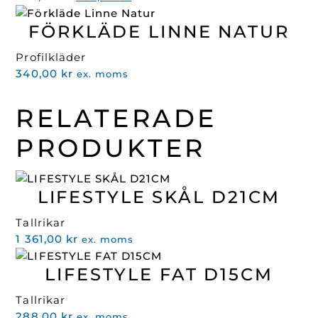
ursprungliga
nuvarande
FÖRKLÄDE LINNE NATUR
priset
priset
var:
är:
Profilkläder
466,00 kr.
239,00 kr.
340,00
kr
ex. moms
RELATERADE
PRODUKTER
LIFESTYLE SKÅL D21CM
Tallrikar
1 361,00
kr
ex. moms
LIFESTYLE FAT D15CM
Tallrikar
288,00
kr
ex. moms