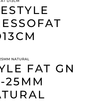
FESTYLE
RESSOFAT
D13CM
YLE FAT GN
1-25MM
ATURAL