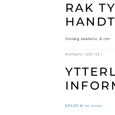
RAK T
HAND
Smidig skalkniv, 6 cm.
Artikelnr:
GSF-33
YTTER
INFOR
634,00
kr
ex. moms