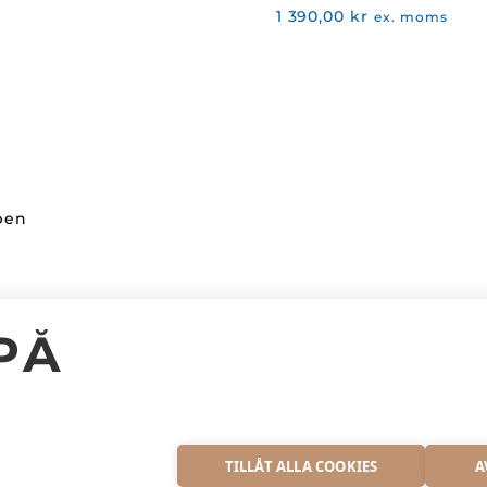
1 390,00
kr
ex. moms
ppen
Kundinformation
PÅ
Facebook
Kontakta oss
Instagram
Vanliga frågor
S
TILLÅT ALLA COOKIES
A