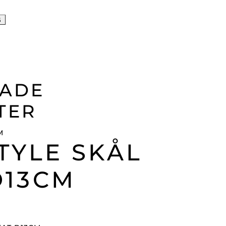
G
RADE
TER
TYLE SKÅL
D13CM