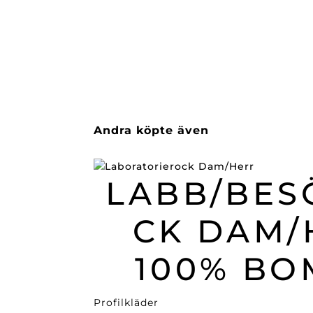
Andra köpte även
LABB/BES
CK DAM/
100% BO
Profilkläder