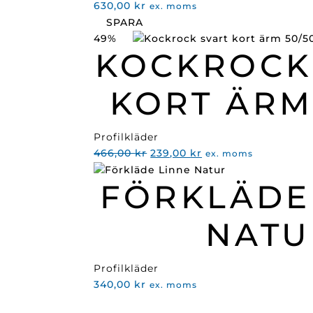
630,00
kr
ex. moms
SPARA
49%
KOCKROCK
KORT ÄRM
Profilkläder
Det
Det
466,00
kr
239,00
kr
ex. moms
ursprungliga
nuvarande
FÖRKLÄDE
priset
priset
var:
är:
466,00 kr.
239,00 kr.
NATU
Profilkläder
340,00
kr
ex. moms