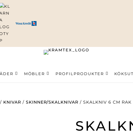
ning
LÄDER
MÖBLER
PROFILPRODUKTER
KÖKSU
/
KNIVAR
/
SKINNER/SKALKNIVAR
/ SKALKNIV 6 CM RA
SKALK