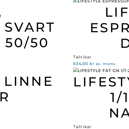
LI
 SVART
ESP
 50/50
Tallrikar
634,00
kr
ex. moms
 LINNE
LIFEST
R
1/
N
Tallrikar