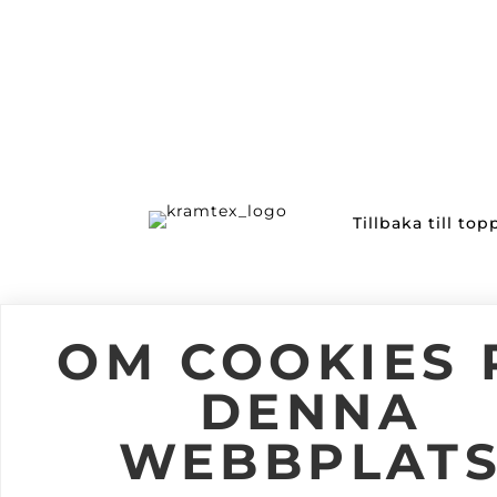
Tillbaka till to
Information
Följ oss
OM COOKIES 
Om Kramtex
DENNA
Jobba på Kramtex
Kataloger
WEBBPLAT
Mitt Konto