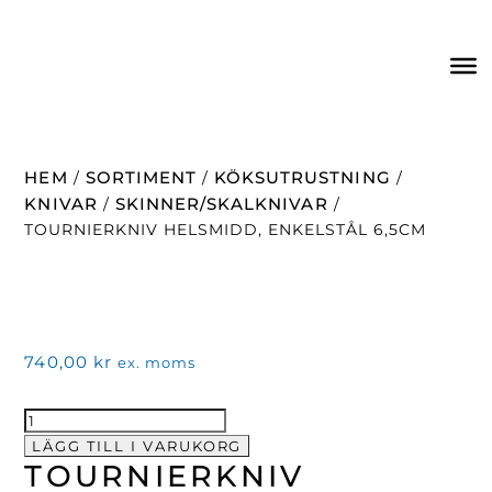
HEM
SORTIMENT
KÖKSUTRUSTNING
/
/
/
KNIVAR
SKINNER/SKALKNIVAR
/
/
TOURNIERKNIV HELSMIDD, ENKELSTÅL 6,5CM
740,00
kr
ex. moms
Tournierkniv
helsmidd,
LÄGG TILL I VARUKORG
TOURNIERKNIV
enkelstål