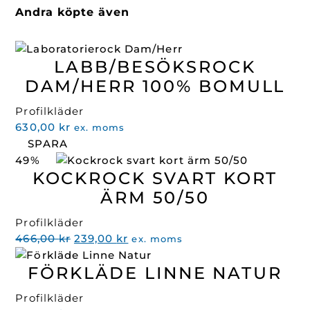
Andra köpte även
LABB/BESÖKSROCK
DAM/HERR 100% BOMULL
Profilkläder
630,00
kr
ex. moms
SPARA
49%
KOCKROCK SVART KORT
ÄRM 50/50
Profilkläder
Det
Det
466,00
kr
239,00
kr
ex. moms
ursprungliga
nuvarande
FÖRKLÄDE LINNE NATUR
priset
priset
var:
är:
Profilkläder
466,00 kr.
239,00 kr.