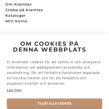
Om Kramtex
Jobba på Kramtex
Kataloger
Mitt Konto
Följ oss
OM COOKIES PÅ
DENNA WEBBPLATS
Facebook
Instagram
Vi använder cookies för att samla in och analysera
information om webbplatsens prestanda och
användning, för att förbättra funktioner kopplade
Kundinformation
till sociala medier och för att förbättra och
Kontakta oss
anpassa innehåll och annonser.
Vanliga frågor
Läs mer
TILLÅT ALLA COOKIES