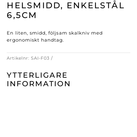
6,5cm
HELSMIDD, ENKELSTÅL
mängd
6,5CM
En liten, smidd, följsam skalkniv med
ergonomiskt handtag.
Artikelnr:
SAI-F03
YTTERLIGARE
INFORMATION