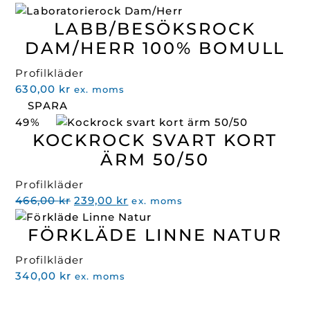
LABB/BESÖKSROCK
DAM/HERR 100% BOMULL
Profilkläder
630,00
kr
ex. moms
SPARA
49%
KOCKROCK SVART KORT
ÄRM 50/50
Profilkläder
Det
Det
466,00
kr
239,00
kr
ex. moms
ursprungliga
nuvarande
FÖRKLÄDE LINNE NATUR
priset
priset
var:
är:
Profilkläder
466,00 kr.
239,00 kr.
340,00
kr
ex. moms