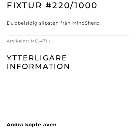
fixtur
FIXTUR #220/1000
#220/1000
mängd
Dubbelsidig slipsten från MinoSharp.
Artikelnr:
MC-471
YTTERLIGARE
INFORMATION
Andra köpte även