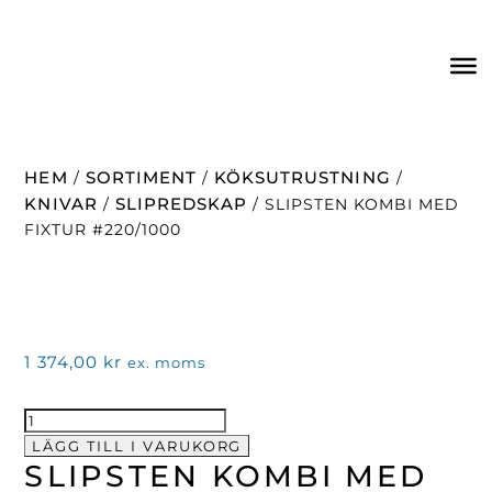
HEM
SORTIMENT
KÖKSUTRUSTNING
/
/
/
KNIVAR
SLIPREDSKAP
/
/ SLIPSTEN KOMBI MED
FIXTUR #220/1000
1 374,00
kr
ex. moms
Slipsten
kombi
LÄGG TILL I VARUKORG
SLIPSTEN KOMBI MED
med