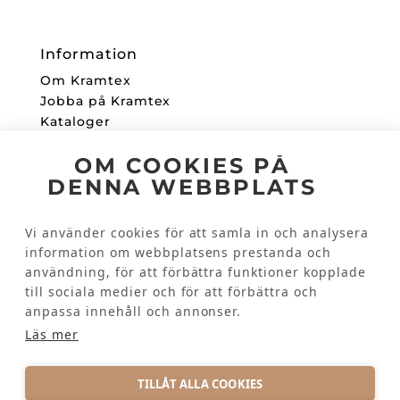
Information
Om Kramtex
Jobba på Kramtex
Kataloger
Mitt Konto
OM COOKIES PÅ
DENNA WEBBPLATS
Följ oss
Facebook
Vi använder cookies för att samla in och analysera
Instagram
information om webbplatsens prestanda och
användning, för att förbättra funktioner kopplade
Kundinformation
till sociala medier och för att förbättra och
Kontakta oss
anpassa innehåll och annonser.
Vanliga frågor
Läs mer
TILLÅT ALLA COOKIES