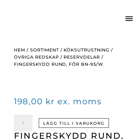
HEM
/
SORTIMENT
/
KÖKSUTRUSTNING
/
ÖVRIGA REDSKAP
/
RESERVDELAR
/
FINGERSKYDD RUND, FÖR BN-95/W
198,00
kr
ex. moms
Fingerskydd
LÄGG TILL I VARUKORG
rund,
för
FINGERSKYDD RUND,