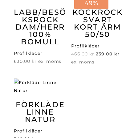
49%
LABB/BESÖ
KOCKROCK
KSROCK
SVART
DAM/HERR
KORT ÄRM
100%
50/50
BOMULL
Profilkläder
Profilkläder
Det
Det
466,00
kr
239,00
kr
630,00
kr
ex. moms
ursprungliga
nuvara
ex. moms
priset
priset
var:
är:
466,00 kr.
239,00 
FÖRKLÄDE
LINNE
NATUR
Profilkläder