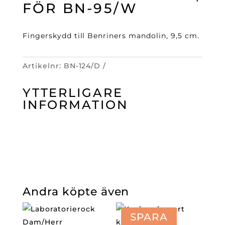
BN-
FÖR BN-95/W
95/W
mängd
Fingerskydd till Benriners mandolin, 9,5 cm.
Artikelnr:
BN-124/D
YTTERLIGARE
INFORMATION
Andra köpte även
SPARA