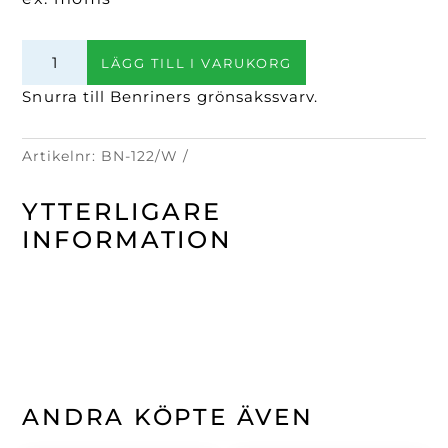
Snurra
LÄGG TILL I VARUKORG
till
BN-
Snurra till Benriners grönsakssvarv.
8W,
vit
Artikelnr:
BN-122/W
mängd
YTTERLIGARE
INFORMATION
ANDRA KÖPTE ÄVEN