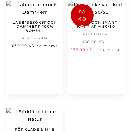
SPA
RA
49
LABB/BESÖKSROCK
KOCKROCK SVART
%
DAM/HERR 100%
KORT ÄRM 50/50
BOMULL
Profilkläder
Profilkläder
Det
466,00
KR
630,00
KR
ex. moms
Det
ursprung
239,00
KR
ex. moms
nuvarande
priset
priset
var:
är:
466,00 kr
239,00 kr.
FÖRKLÄDE LINNE