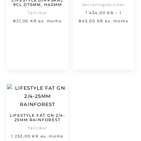
LIFESTYLE DIPPSKÅL
9CL D75MM, H40MM
Serveringsbrickor
Tallrikar
1 434,00
KR
–
1
Prisintervall:
821,00
KR
ex. moms
843,00
KR
ex. moms
1
434,00 kr
till
1
843,00 kr
LIFESTYLE FAT GN 2/4-
25MM RAINFOREST
Tallrikar
1 253,00
KR
ex. moms