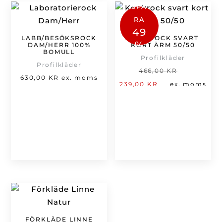
SPA
RA
49
LABB/BESÖKSROCK
KOCKROCK SVART
%
DAM/HERR 100%
KORT ÄRM 50/50
BOMULL
Profilkläder
Profilkläder
Det
466,00
KR
630,00
KR
ex. moms
Det
ursprung
239,00
KR
ex. moms
nuvarande
priset
priset
var:
är:
466,00 kr
239,00 kr.
FÖRKLÄDE LINNE