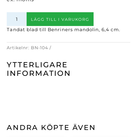
Tandat
LÄGG TILL I VARUKORG
blad,
grovt
Tandat blad till Benriners mandolin, 6,4 cm.
för
BN-
Artikelnr:
BN-104
1
&
YTTERLIGARE
64/W
mängd
INFORMATION
ANDRA KÖPTE ÄVEN