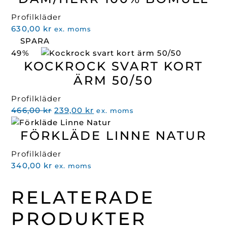
Profilkläder
630,00
kr
ex. moms
SPARA
49%
KOCKROCK SVART KORT
ÄRM 50/50
Profilkläder
Det
Det
466,00
kr
239,00
kr
ex. moms
ursprungliga
nuvarande
FÖRKLÄDE LINNE NATUR
priset
priset
var:
är:
Profilkläder
466,00 kr.
239,00 kr.
340,00
kr
ex. moms
RELATERADE
PRODUKTER