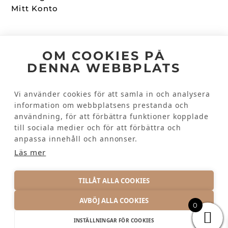
Mitt Konto
Följ oss
OM COOKIES PÅ
DENNA WEBBPLATS
Facebook
Instagram
Vi använder cookies för att samla in och analysera
information om webbplatsens prestanda och
Kundinformation
användning, för att förbättra funktioner kopplade
till sociala medier och för att förbättra och
Kontakta oss
anpassa innehåll och annonser.
Vanliga frågor
Läs mer
TILLÅT ALLA COOKIES
AVBÖJ ALLA COOKIES
0
INTEGRITETSPOLICY
INSTÄLLNINGAR FÖR COOKIES
© 2026 KRAMTEX AB