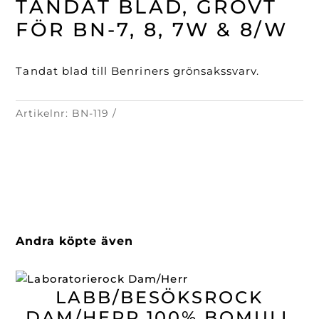
TANDAT BLAD, GROVT
grovt
för
FÖR BN-7, 8, 7W & 8/W
BN-
7,
8,
Tandat blad till Benriners grönsakssvarv.
7W
&
Artikelnr:
BN-119
8/W
mängd
Andra köpte även
LABB/BESÖKSROCK
DAM/HERR 100% BOMULL