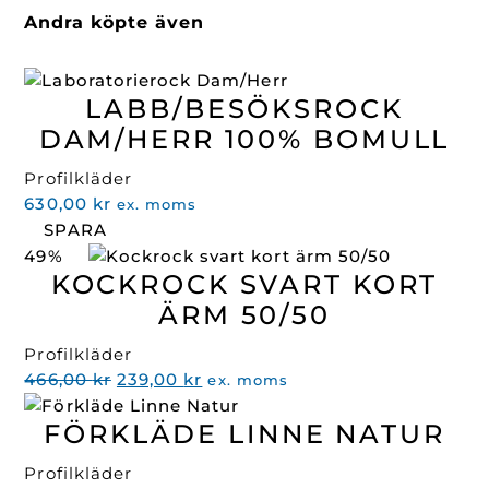
Andra köpte även
LABB/BESÖKSROCK
DAM/HERR 100% BOMULL
Profilkläder
630,00
kr
ex. moms
SPARA
49%
KOCKROCK SVART KORT
ÄRM 50/50
Profilkläder
Det
Det
466,00
kr
239,00
kr
ex. moms
ursprungliga
nuvarande
FÖRKLÄDE LINNE NATUR
priset
priset
var:
är:
Profilkläder
466,00 kr.
239,00 kr.