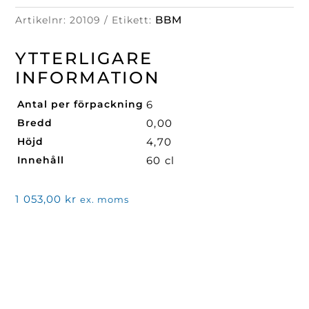
mängd
BBM
Artikelnr:
20109
Etikett:
YTTERLIGARE
INFORMATION
Antal per förpackning
6
Bredd
0,00
Höjd
4,70
Innehåll
60 cl
1 053,00
kr
ex. moms