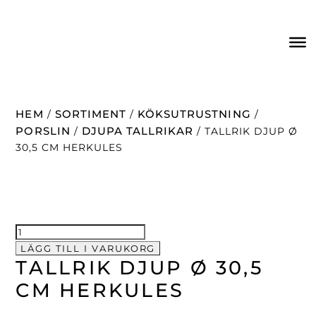
HEM
SORTIMENT
KÖKSUTRUSTNING
/
/
/
PORSLIN
DJUPA TALLRIKAR
/
/ TALLRIK DJUP Ø
30,5 CM HERKULES
Tallrik
djup
LÄGG TILL I VARUKORG
TALLRIK DJUP Ø 30,5
Ø
30,5
CM HERKULES
cm
Herkules