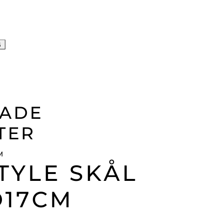
G
RADE
TER
TYLE SKÅL
D17CM