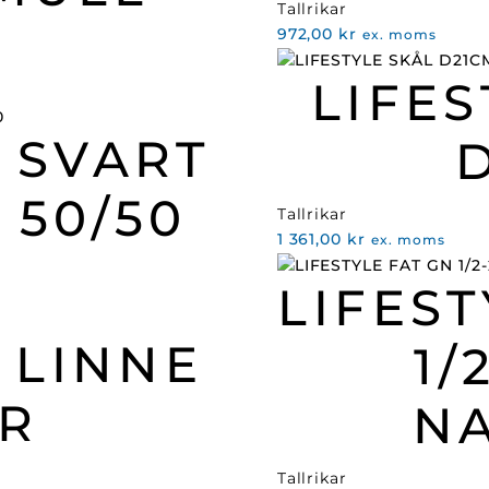
Tallrikar
972,00
kr
ex. moms
LIFES
 SVART
 50/50
Tallrikar
1 361,00
kr
ex. moms
LIFEST
 LINNE
1/
R
N
Tallrikar