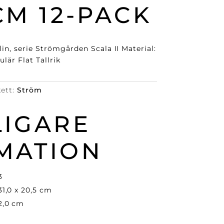
CM 12-PACK
in, serie Strömgården Scala II Material:
lär Flat Tallrik
kett:
Ström
LIGARE
MATION
3
31,0 x 20,5 cm
2,0 cm