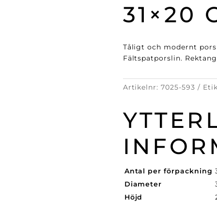
31×20 
Tåligt och modernt porsl
Fältspatporslin. Rektangu
Artikelnr:
7025-593
Eti
YTTER
INFOR
Antal per förpackning
Diameter
Höjd