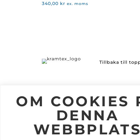
340,00
kr
ex. moms
Tillbaka till to
Information
Följ oss
OM COOKIES 
Om Kramtex
DENNA
Jobba på Kramtex
Kataloger
WEBBPLAT
Mitt Konto