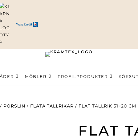
ning
LÄDER
MÖBLER
PROFILPRODUKTER
KÖKSU
/
PORSLIN
/
FLATA TALLRIKAR
/ FLAT TALLRIK 31×20 CM
FLAT T