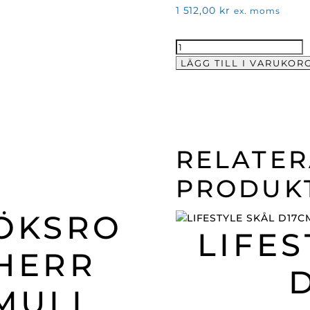
1 512,00
kr
ex. moms
Flat
tallrik
LÄGG TILL I VARUKOR
31x20
cm
12-
pack
mängd
RELATE
PRODUK
ÖKSRO
LIFES
HERR
MULL