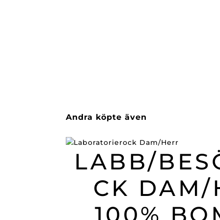
Andra köpte även
LABB/BES
CK DAM/
100% BO