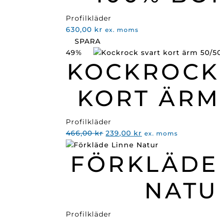
Profilkläder
630,00
kr
ex. moms
SPARA
49%
KOCKROCK
KORT ÄRM
Profilkläder
Det
Det
466,00
kr
239,00
kr
ex. moms
ursprungliga
nuvarande
FÖRKLÄDE
priset
priset
var:
är:
466,00 kr.
239,00 kr.
NATU
Profilkläder