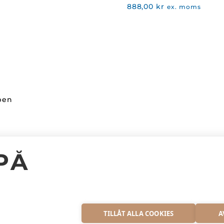
888,00
kr
ex. moms
ppen
Kundinformation
PÅ
Facebook
Kontakta oss
Instagram
Vanliga frågor
S
TILLÅT ALLA COOKIES
A