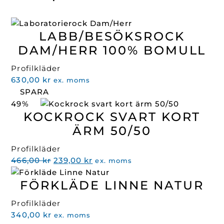
LABB/BESÖKSROCK
DAM/HERR 100% BOMULL
Profilkläder
630,00
kr
ex. moms
SPARA
49%
KOCKROCK SVART KORT
ÄRM 50/50
Profilkläder
Det
Det
466,00
kr
239,00
kr
ex. moms
ursprungliga
nuvarande
FÖRKLÄDE LINNE NATUR
priset
priset
var:
är:
Profilkläder
466,00 kr.
239,00 kr.
340,00
kr
ex. moms