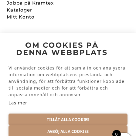
Jobba på Kramtex
Kataloger
Mitt Konto
Följ oss
OM COOKIES PÅ
DENNA WEBBPLATS
Facebook
Instagram
Vi använder cookies för att samla in och analysera
information om webbplatsens prestanda och
användning, för att förbättra funktioner kopplade
Kundinformation
till sociala medier och för att förbättra och
Kontakta oss
anpassa innehåll och annonser.
Vanliga frågor
Läs mer
TILLÅT ALLA COOKIES
AVBÖJ ALLA COOKIES
0
INTEGRITETSPOLICY