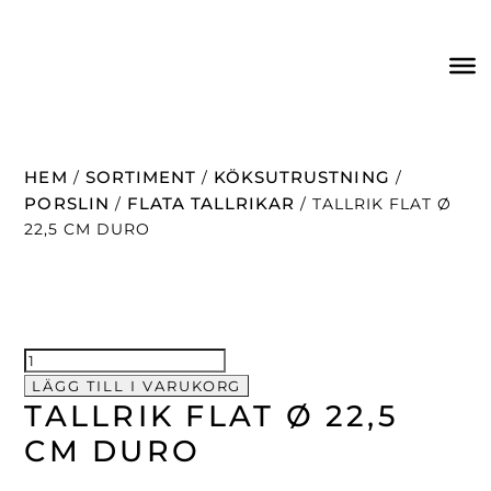
HEM
SORTIMENT
KÖKSUTRUSTNING
/
/
/
PORSLIN
FLATA TALLRIKAR
/
/ TALLRIK FLAT Ø
22,5 CM DURO
Tallrik
flat
LÄGG TILL I VARUKORG
TALLRIK FLAT Ø 22,5
Ø
22,5
CM DURO
cm
Duro