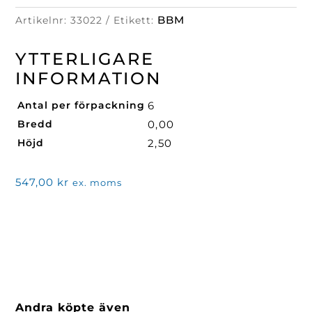
mängd
BBM
Artikelnr:
33022
Etikett:
YTTERLIGARE
INFORMATION
Antal per förpackning
6
Bredd
0,00
Höjd
2,50
547,00
kr
ex. moms
Andra köpte även