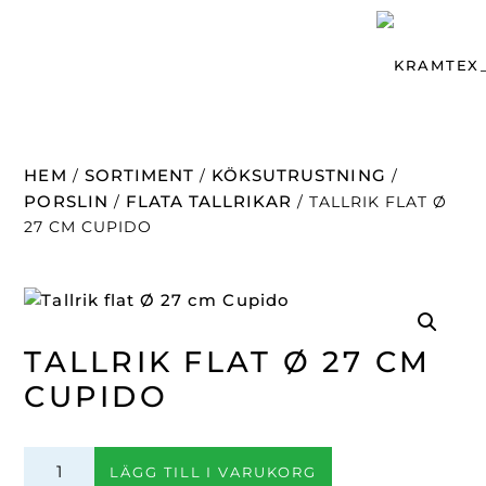
HEM
SORTIMENT
KÖKSUTRUSTNING
/
/
/
PORSLIN
FLATA TALLRIKAR
/
/ TALLRIK FLAT Ø
27 CM CUPIDO
TALLRIK FLAT Ø 27 CM
CUPIDO
Tallrik
LÄGG TILL I VARUKORG
flat