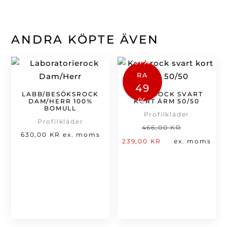
ANDRA KÖPTE ÄVEN
SPA
RA
49
LABB/BESÖKSROCK
KOCKROCK SVART
%
DAM/HERR 100%
KORT ÄRM 50/50
BOMULL
Profilkläder
Profilkläder
Det
466,00
KR
630,00
KR
ex. moms
Det
ursprung
239,00
KR
ex. moms
nuvarande
priset
priset
var:
är:
466,00 kr
239,00 kr.