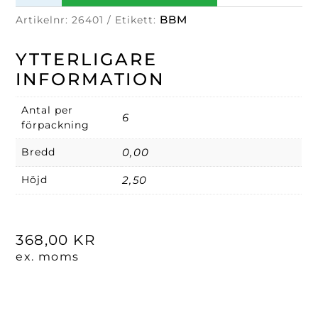
Ø
BBM
Artikelnr:
26401
Etikett:
27
cm
YTTERLIGARE
Cupido
INFORMATION
mängd
Antal per
6
förpackning
Bredd
0,00
Höjd
2,50
368,00
KR
ex. moms