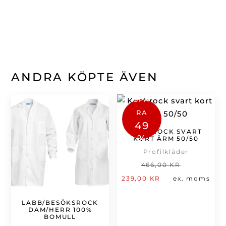
ANDRA KÖPTE ÄVEN
SPA
RA
49
KOCKROCK SVART
%
KORT ÄRM 50/50
Profilkläder
Det
466,00
KR
Det
ursprung
239,00
KR
ex. moms
nuvarande
priset
LABB/BESÖKSROCK
priset
var:
DAM/HERR 100%
är:
466,00 kr
BOMULL