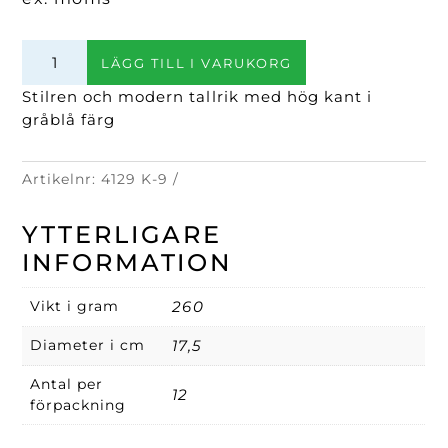
Tallrik
LÄGG TILL I VARUKORG
rund
gråblå
Stilren och modern tallrik med hög kant i
17,5cm
gråblå färg
mängd
Artikelnr:
4129 K-9
YTTERLIGARE
INFORMATION
Vikt i gram
260
Diameter i cm
17,5
Antal per
12
förpackning