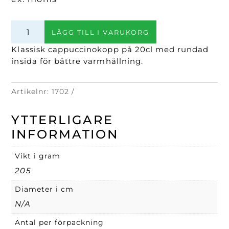
Cappuccinokopp
LÄGG TILL I VARUKORG
vit
20cl
Klassisk cappuccinokopp på 20cl med rundad
mängd
insida för bättre varmhållning.
Artikelnr:
1702
YTTERLIGARE
INFORMATION
Vikt i gram
205
Diameter i cm
N/A
Antal per förpackning