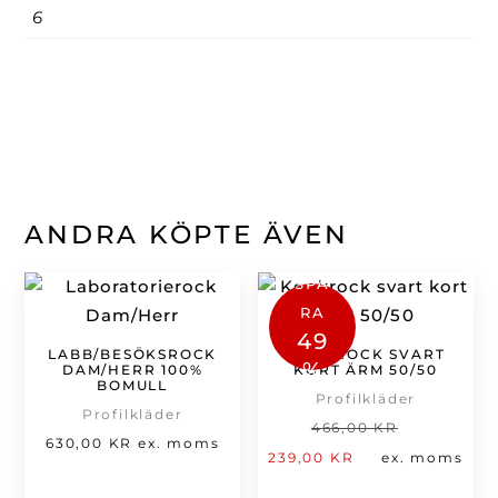
6
ANDRA KÖPTE ÄVEN
SPA
RA
49
LABB/BESÖKSROCK
KOCKROCK SVART
%
DAM/HERR 100%
KORT ÄRM 50/50
BOMULL
Profilkläder
Profilkläder
Det
466,00
KR
630,00
KR
ex. moms
Det
ursprung
239,00
KR
ex. moms
nuvarande
priset