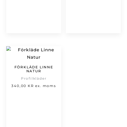
priset
var:
är:
466,00 kr
239,00 kr.
FÖRKLÄDE LINNE
NATUR
Profilkläder
340,00
KR
ex. moms