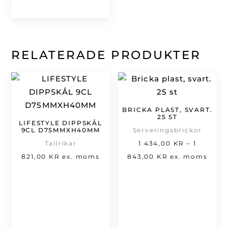
RELATERADE PRODUKTER
BRICKA PLAST, SVART.
25 ST
LIFESTYLE DIPPSKÅL
9CL D75MMXH40MM
Serveringsbrickor
Tallrikar
1 434,00
KR
–
1
Prisintervall:
821,00
KR
ex. moms
843,00
KR
ex. moms
1
434,00 kr
till
1
843,00 kr