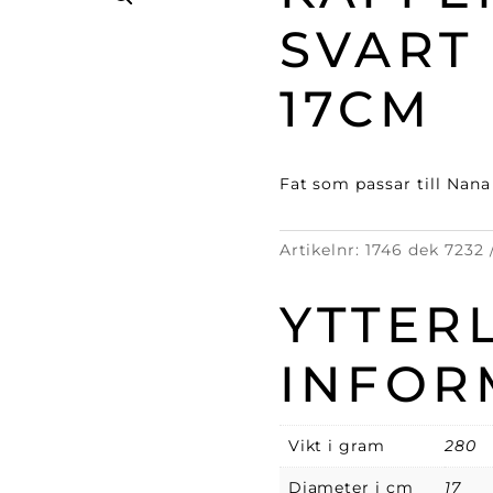
SVART
17CM
Fat som passar till Nana
Artikelnr:
1746 dek 7232
YTTER
INFOR
Vikt i gram
280
Diameter i cm
17