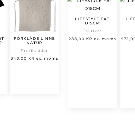
LIFESTYLE FAT
LIF
D15CM
Tallrikar
RT
FÖRKLÄDE LINNE
288,00
KR
ex. moms
972,
0
NATUR
Profilkläder
et
340,00
KR
ex. moms
t
rsprungliga
.
varande
riset
set
ar:
66,00 kr.
,00 kr.