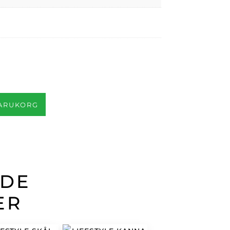
VARUKORG
ADE
ER