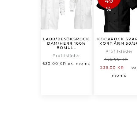
49
%
LABB/BESÖKSROCK
KOCKROCK SVA
DAM/HERR 100%
KORT ÄRM 50/5
BOMULL
Profilkläder
Profilkläder
D
466,00
KR
630,00
KR
ex. moms
De
u
239,00
KR
ex
nu
p
moms
pri
v
är:
4
239