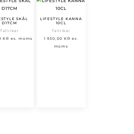
ESTYLE SKÅL
LIFESTYLE KANNA
D17CM
10CL
Tallrikar
Tallrikar
00
KR
ex. moms
1 930,00
KR
ex.
moms