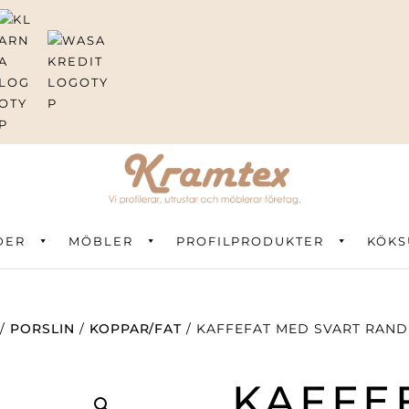
DER
ning
MÖBLER
PROFILPRODUKTER
KÖKS
/
PORSLIN
/
KOPPAR/FAT
/ KAFFEFAT MED SVART RAND
KAFFE