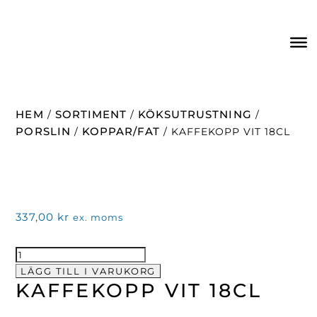
HEM
SORTIMENT
KÖKSUTRUSTNING
/
/
/
PORSLIN
KOPPAR/FAT
/
/ KAFFEKOPP VIT 18CL
337,00
kr
ex. moms
Kaffekopp
vit
LÄGG TILL I VARUKORG
KAFFEKOPP VIT 18CL
18cl
mängd