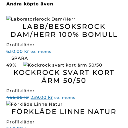
Andra köpte även
LABB/BESÖKSROCK
DAM/HERR 100% BOMULL
Profilkläder
630,00
kr
ex. moms
SPARA
49%
KOCKROCK SVART KORT
ÄRM 50/50
Profilkläder
Det
Det
466,00
kr
239,00
kr
ex. moms
ursprungliga
nuvarande
FÖRKLÄDE LINNE NATUR
priset
priset
var:
är:
Profilkläder
466,00 kr.
239,00 kr.