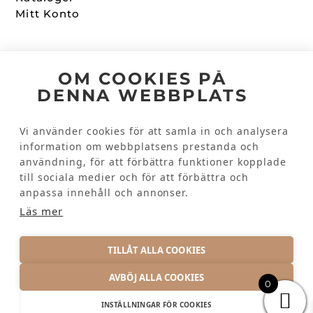
Mitt Konto
Följ oss
OM COOKIES PÅ
DENNA WEBBPLATS
Facebook
Instagram
Vi använder cookies för att samla in och analysera
information om webbplatsens prestanda och
användning, för att förbättra funktioner kopplade
Kundinformation
till sociala medier och för att förbättra och
Kontakta oss
anpassa innehåll och annonser.
Vanliga frågor
Läs mer
TILLÅT ALLA COOKIES
AVBÖJ ALLA COOKIES
0
INTEGRITETSPOLICY
INSTÄLLNINGAR FÖR COOKIES
© 2026 KRAMTEX AB