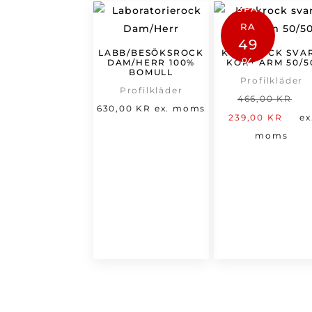
SPA
RA
49
LABB/BESÖKSROCK
KOCKROCK SVA
%
DAM/HERR 100%
KORT ÄRM 50/5
BOMULL
Profilkläder
Profilkläder
D
466,00
KR
630,00
KR
ex. moms
De
u
239,00
KR
ex
nu
p
moms
pri
v
är:
4
239