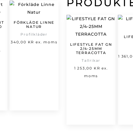
PRODUKT
RT
FÖRKLÄDE LINNE
0
NATUR
Profilkläder
LIF
et
340,00
KR
ex. moms
LIFESTYLE FAT GN
2/4-25MM
t
rsprungliga
.
TERRACOTTA
1 361,
varande
riset
Tallrikar
set
ar:
1 253,00
KR
ex.
66,00 kr.
moms
,00 kr.