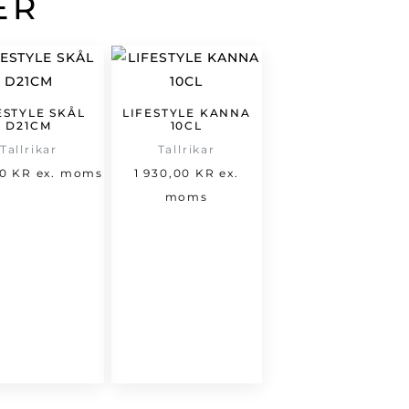
ER
ESTYLE SKÅL
LIFESTYLE KANNA
D21CM
10CL
Tallrikar
Tallrikar
00
KR
ex. moms
1 930,00
KR
ex.
moms