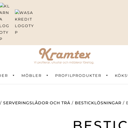
DER
ning
MÖBLER
PROFILPRODUKTER
KÖKS
/
SERVERINGSLÅDOR OCH TRÄ
/
BESTICKLÖSNINGAR
/ 
BESTI