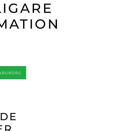
LIGARE
MATION
VARUKORG
ADE
ER