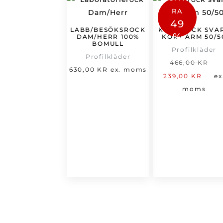
RA
49
LABB/BESÖKSROCK
KOCKROCK SVA
%
DAM/HERR 100%
KORT ÄRM 50/5
BOMULL
Profilkläder
Profilkläder
D
466,00
KR
630,00
KR
ex. moms
De
u
239,00
KR
ex
nu
p
moms
pri
v
är:
4
239