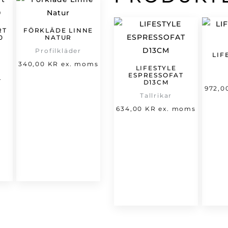
RT
FÖRKLÄDE LINNE
0
NATUR
Profilkläder
LIF
et
340,00
KR
ex. moms
LIFESTYLE
ESPRESSOFAT
t
rsprungliga
.
D13CM
972,
varande
riset
Tallrikar
set
ar:
634,00
KR
ex. moms
66,00 kr.
,00 kr.