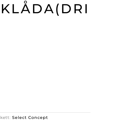
CKLÅDA(DRI
ikett:
Select Concept