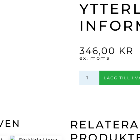
YTTER
INFOR
346,00
KR
ex. moms
Bords
LÄGG TILL I 
/
besticklåda(Drivved)
mängd
VEN
RELATER
PRODUKT